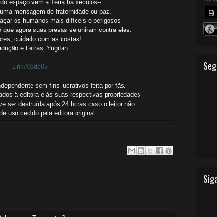
 do espaço vêm à Terra há séculos--
uma mensagem de fraternidade ou paz.
caçar os humanos mais difíceis e perigosos
 que agora suas presas se uniram contra eles.
res, cuidado com as costas!
adução e Letras: Yugifan
Seg
Link#03de05
ependente sem fins lucrativos feita por fãs.
ados à editora e às suas respectivas propriedades
e ser destruída após 24 horas caso o leitor não
o de uso
cedido
pela editora original.
Siga