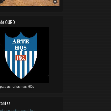
 de OURO
 para as raríssimas HQs
tantes
ador de visitas para blog