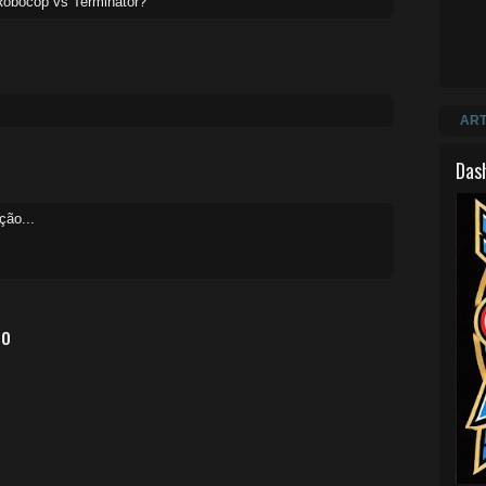
Robocop vs Terminator?
ART
Das
ção...
io