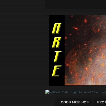
Quadrinhos Marvel e DC para baix
LOGOS ARTE HQS
PROJ