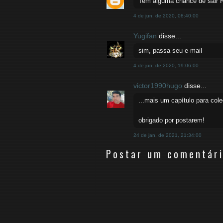
Tem alguma chance de sair 
4 de jun. de 2020, 08:40:00
Yugifan
disse...
sim, passa seu e-mail
4 de jun. de 2020, 19:06:00
victor1990hugo
disse...
...mais um capítulo para cole
obrigado por postarem!
24 de jan. de 2021, 21:34:00
Postar um comentár