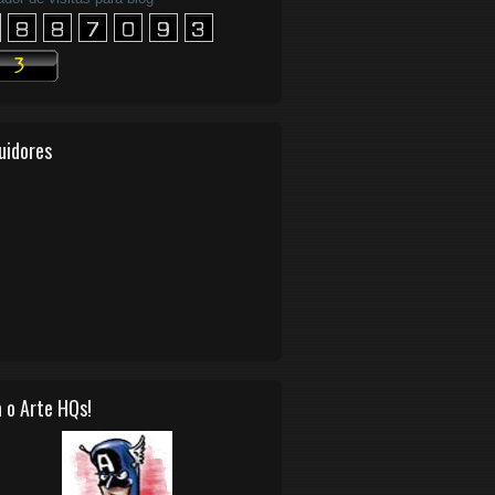
uidores
 o Arte HQs!