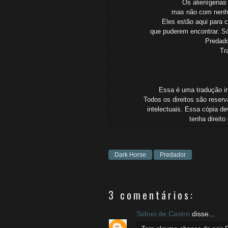
Os alienígenas
mas não com nenh
Eles estão aqui para 
que
puderem
encontrar.
Só
Predado
Tr
Essa é uma tradução ind
Todos os direitos são reserv
intelectuais.
Essa cópia dev
tenha
direit
Dark Horse
Predador
3 comentários:
Sidnei de Castro
disse...