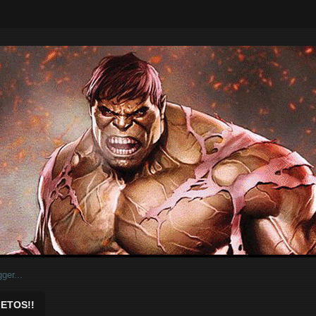
ar.
ETOS!!