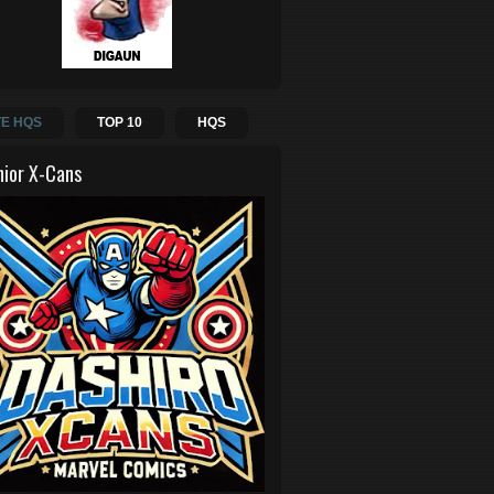
E HQS
TOP 10
HQS
hior X-Cans