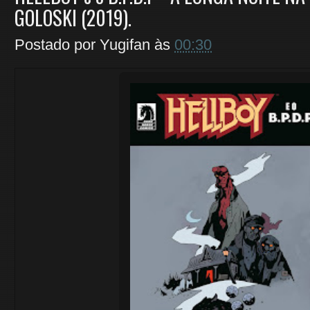
GOLOSKI (2019).
Postado por
Yugifan
às
00:30