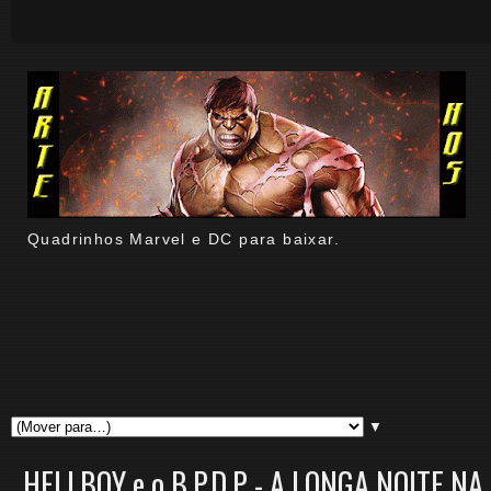
Quadrinhos Marvel e DC para baixar.
▼
HELLBOY e o B.P.D.P - A LONGA NOITE N