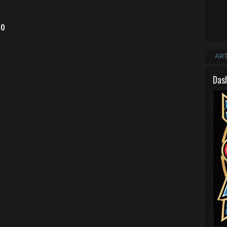
io
ART
Das