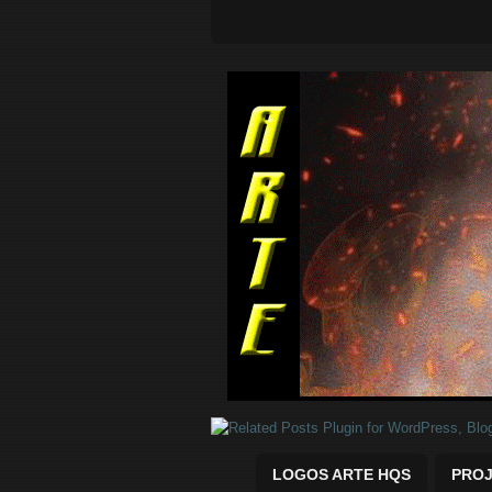
Quadrinhos Marvel e DC para baix
LOGOS ARTE HQS
PROJ