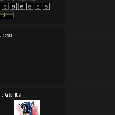
uidores
 o Arte HQs!