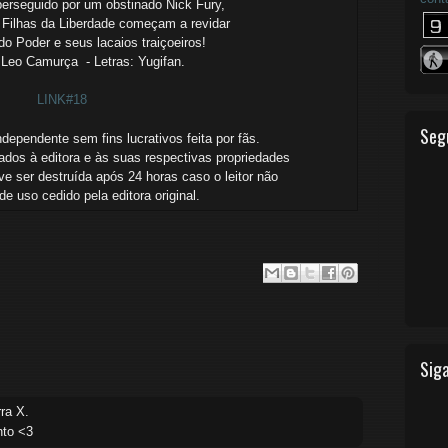
perseguido por um obstinado Nick Fury,
 Filhas da Liberdade começam a revidar
 do Poder e seus lacaios traiçoeiros!
Leo Camurça - Letras: Yugifan.
LINK#18
Seg
ependente sem fins lucrativos feita por fãs.
ados à editora e às suas respectivas propriedades
e ser destruída após 24 horas caso o leitor não
o de uso
cedido
pela editora original.
Siga
ra X.
nto <3