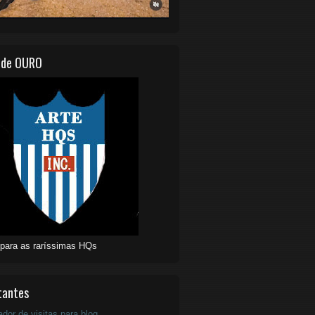
 de OURO
 para as raríssimas HQs
tantes
ador de visitas para blog