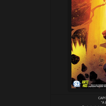
CAPI
"A 