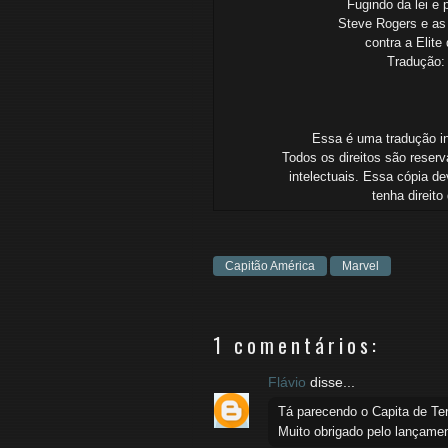
Fugindo da lei e 
Steve Rogers e as
contra a Elite
Tradução: 
Essa é uma tradução ind
Todos os direitos são reserv
intelectuais.
Essa cópia dev
tenha
direit
Capitão América
Marvel
1 comentários:
Flávio
disse...
Tá parecendo o Capita de Ter
Muito obrigado pelo lançame