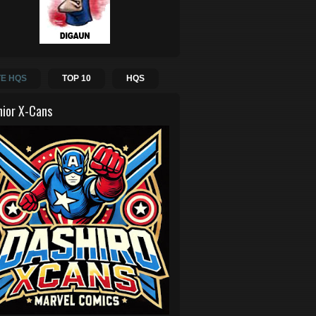
E HQS
TOP 10
HQS
hior X-Cans