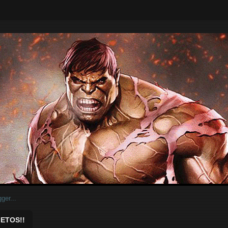
ar.
ETOS!!