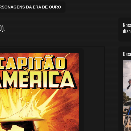
ERSONAGENS DA ERA DE OURO
Noss
).
disp
Desc