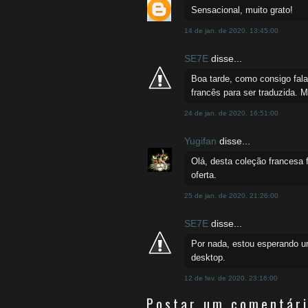
Sensacional, muito grato!
14 de jan. de 2020, 13:45:00
SE7E
disse...
Boa tarde, como consigo fal
francês para ser traduzida.
24 de jan. de 2020, 16:51:00
Yugifan
disse...
Olá, desta coleção francesa 
oferta.
25 de jan. de 2020, 21:26:00
SE7E
disse...
Por nada, estou esperando u
desktop.
12 de fev. de 2020, 23:16:00
Postar um comentár