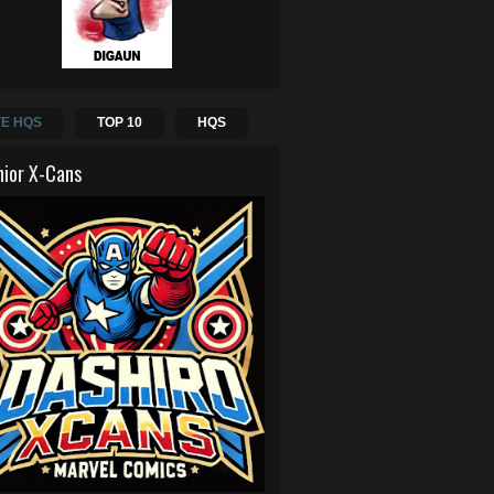
E HQS
TOP 10
HQS
hior X-Cans