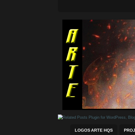
Quadrinhos Marvel e DC para baix
LOGOS ARTE HQS
PROJ