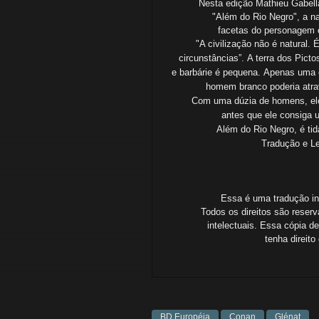
Nesta edição Mathieu Gabell
"Além do Rio Negro", a na
facetas
do personagem e
"A civilização não é natural
circunstâncias”.
A terra dos Picto
e barbárie é pequena.
Apenas uma c
homem branco poderia atrav
Com uma dúzia de homens, ele 
antes
que
ele consiga u
Além do Rio Negro, é ti
Tradução e Le
Essa é uma tradução ind
Todos os direitos são reserv
intelectuais.
Essa cópia de
tenha
direit
BD Européia
Conan
Glénat