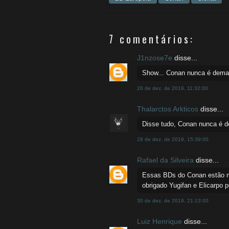
7 comentários:
J1nzose7e
disse...
Show... Conan nunca é demai
26 de dez. de 2019, 11:32:00
Thalarctos Arkticos
disse...
Disse tudo, Conan nunca é d
28 de dez. de 2019, 15:39:00
Rafael da Silveira
disse...
Essas BDs do Conan estão me
obrigado Yugifan e Elicarpo 
30 de dez. de 2019, 21:13:00
Luiz Henrique
disse...