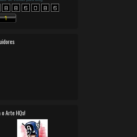
uidores
 o Arte HQs!