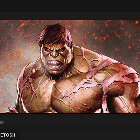
ar.
ETOS!!