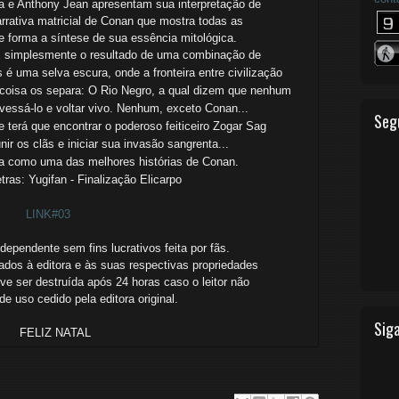
a e Anthony Jean apresentam sua interpretação de
rrativa matricial de Conan que mostra todas as
 forma a síntese de sua essência mitológica.
. É simplesmente o resultado de uma combinação de
s é uma selva escura, onde a fronteira entre civilização
oisa os separa: O Rio Negro, a qual dizem que nenhum
essá-lo e voltar vivo.
Nenhum, exceto Conan...
Seg
terá que encontrar o poderoso feiticeiro Zogar Sag
nir os clãs e iniciar sua invasão sangrenta...
da como uma das melhores histórias de Conan.
tras: Y
ugifan -
Finalização E
licarpo
LINK#03
ependente sem fins lucrativos feita por fãs.
ados à editora e às suas respectivas propriedades
ve ser destruída após 24 horas caso o leitor não
o de uso cedido
pela editora original.
Siga
FELIZ NATAL