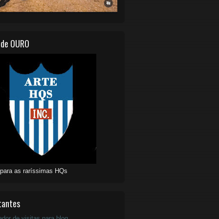
 de OURO
 para as raríssimas HQs
tantes
ador de visitas para blog