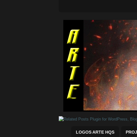
Quadrinhos Marvel e DC para baix
LOGOS ARTE HQS
PROJ