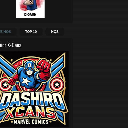
E HQS
TOP 10
HQS
hior X-Cans