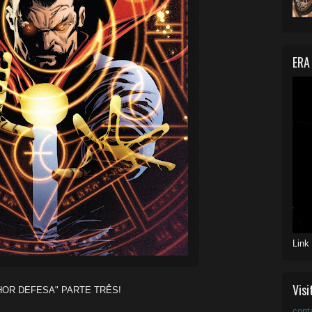
ERA
Link
Visi
HOR DEFESA" PARTE TRÊS!
cont