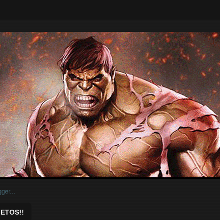
ar.
ETOS!!