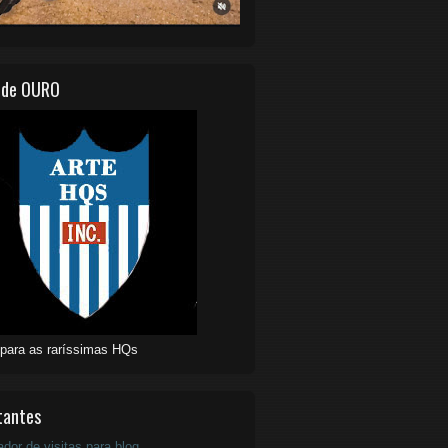
 de OURO
 para as raríssimas HQs
tantes
ador de visitas para blog