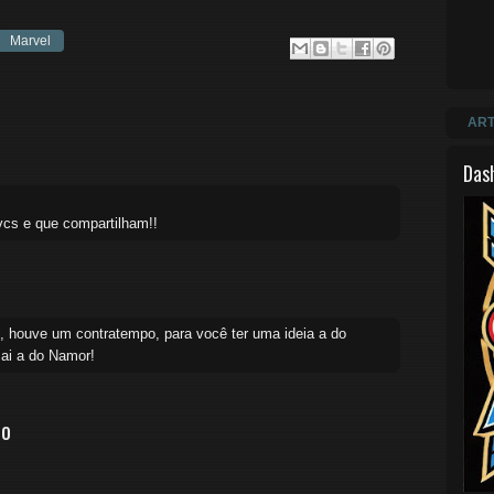
Marvel
ART
Das
vcs e que compartilham!!
, houve um contratempo, para você ter uma ideia a do
 sai a do Namor!
io