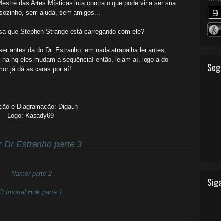
stre das Artes Místicas luta contra o que pode vir a ser sua
, sozinho, sem ajuda, sem amigos...
lsa que Stephen Strange está carregando com ele?
ser antes da do Dr. Estranho, em nada atrapalha ler antes,
 na hq eles mudam a sequência! então, leiam aí, logo a do
Seg
or já dá as caras por aí!
ção e Diagramação: Digaun
Logo: Kasady69
r Dr Estranho parte 3
Namor parte 2
Siga
O Imortal Hulk parte 1