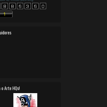
uidores
 o Arte HQs!