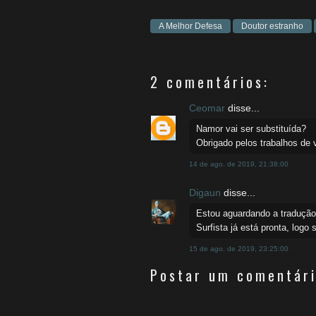
A Melhor Defesa
Doutor estranho
2 comentários:
Ceomar
disse...
Namor vai ser substituída?
Obrigado pelos trabalhos de 
14 de ago. de 2019, 21:38:00
Digaun
disse...
Estou aguardando a tradução
Surfista já está pronta, logo
15 de ago. de 2019, 23:25:00
Postar um comentár