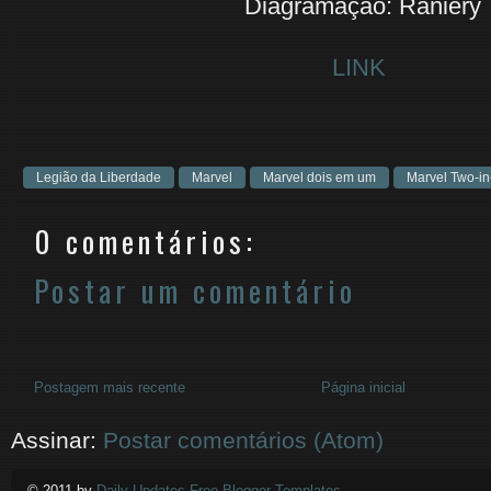
Diagramação: Raniery
LINK
Legião da Liberdade
Marvel
Marvel dois em um
Marvel Two-i
0 comentários:
Postar um comentário
Postagem mais recente
Página inicial
Assinar:
Postar comentários (Atom)
© 2011 by
Daily Updates Free Blogger Templates