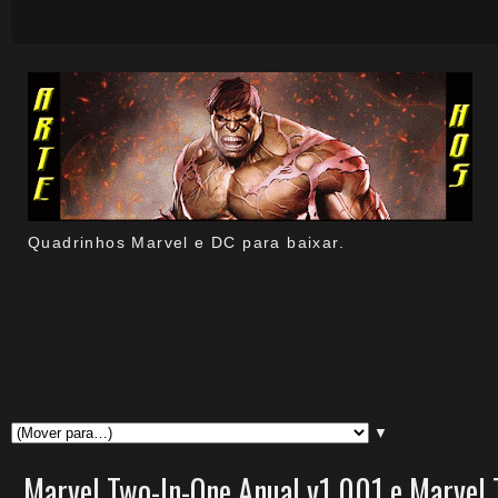
Quadrinhos Marvel e DC para baixar.
▼
Marvel Two-In-One Anual v1 001 e Marvel