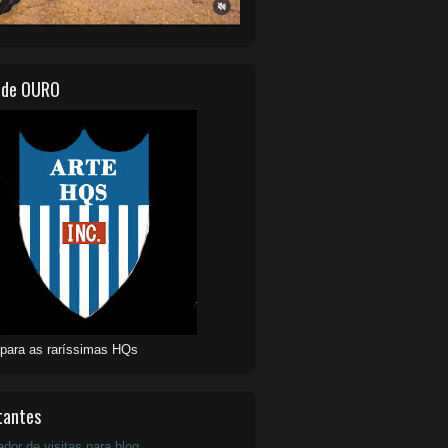
 de OURO
 para as raríssimas HQs
tantes
ador de visitas para blog