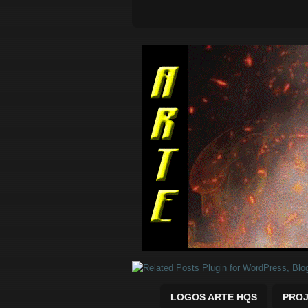
Quadrinhos Marvel e DC para baix
LOGOS ARTE HQS
PROJ