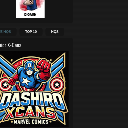
E HQS
TOP 10
HQS
hior X-Cans