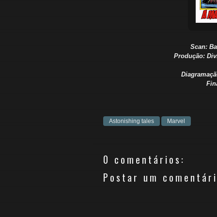
Scan: Ba
Produção: Div
Diagramaçã
Fin
Astonishing tales
Marvel
0 comentários:
Postar um comentár