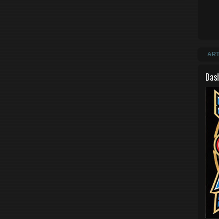
ART
Das