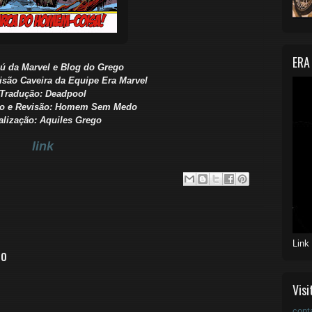
ERA
ú da Marvel e Blog do Grego
isão Caveira da Equipe Era Marvel
Tradução: Deadpool
o e Revisão: Homem Sem Medo
alização: Aquiles Grego
link
Link
io
Visi
cont