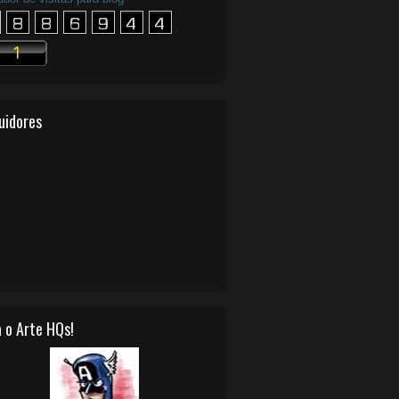
uidores
 o Arte HQs!