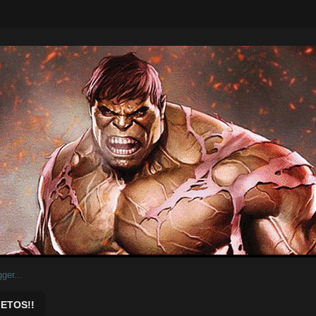
ar.
ETOS!!