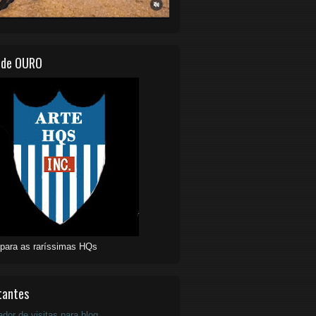
 de OURO
 para as raríssimas HQs
tantes
ador de visitas para blog