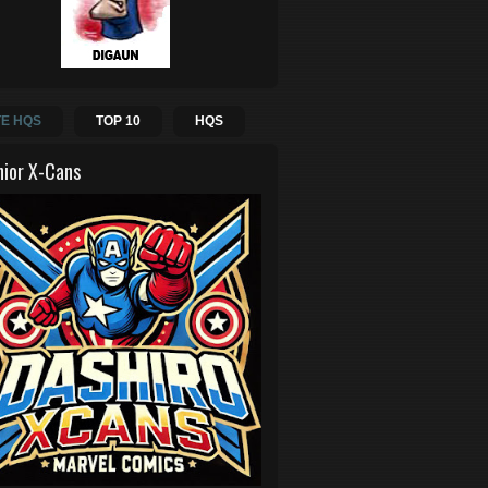
E HQS
TOP 10
HQS
hior X-Cans