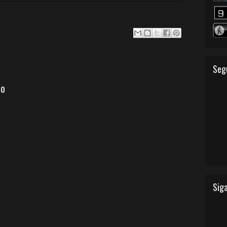
Seg
io
Siga