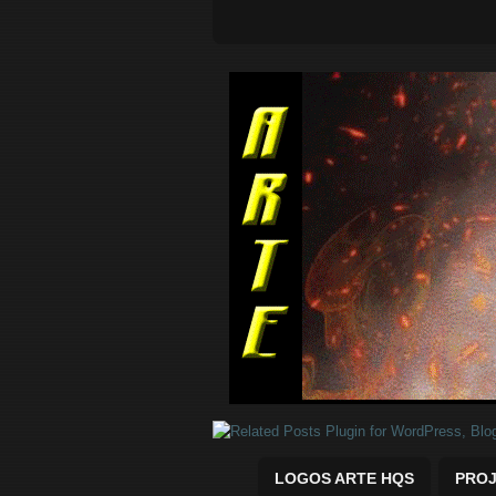
Quadrinhos Marvel e DC para baix
LOGOS ARTE HQS
PROJ