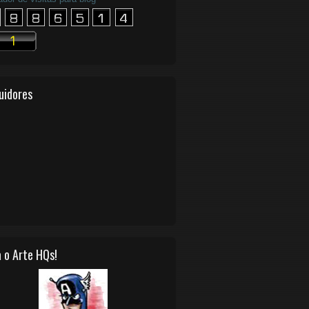
uidores
 o Arte HQs!