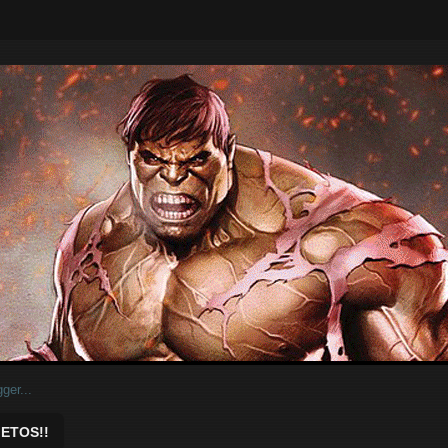
ar.
ETOS!!