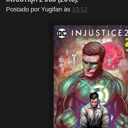
Postado por
Yugifan
às
13:12