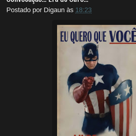
Postado por
Digaun
às
18:23