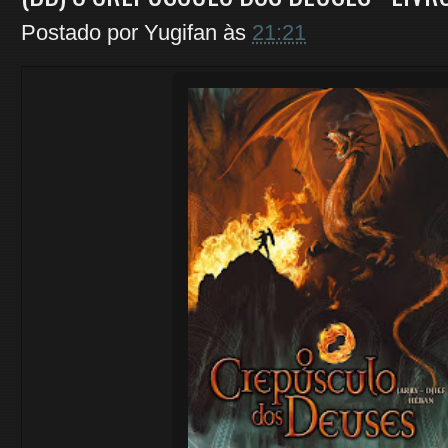
Postado por
Yugifan
às
21:21