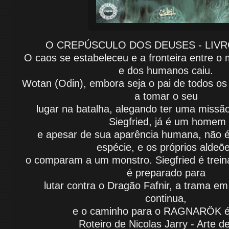
O CREPÚSCULO DOS DEUSES - LIVRO
O caos se estabeleceu e a fronteira entre 
e dos humanos caiu.
Wotan (Odin), embora seja o pai de todos os
a tomar o seu
lugar na
batalha,
alegando ter uma missão
Siegfried, já é um homem
e apesar
de sua aparência humana,
não é
espécie, e os próprios aldeõ
o comparam
a um monstro.
Siegfried é trei
é preparado para
lutar contra o
Dragão Fafnir, a trama
em 
continua,
e o caminho
para o RAGNARÖK é
Roteiro de Nicolas Jarry - Arte d