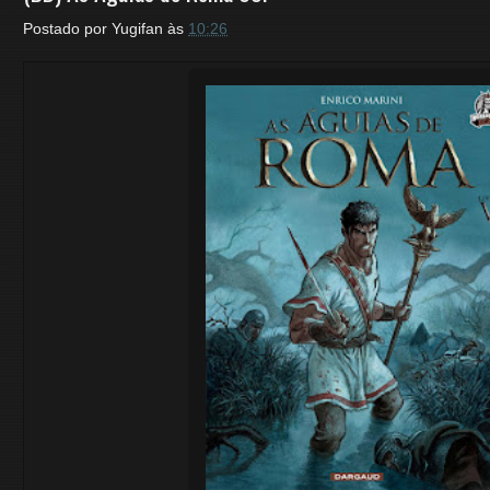
Postado por
Yugifan
às
10:26