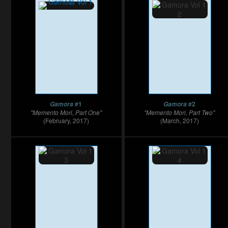
#1
#2
Gamora
Gamora
"Memento Mori, Part One"
"Memento Mori, Part Two"
(February, 2017)
(March, 2017)