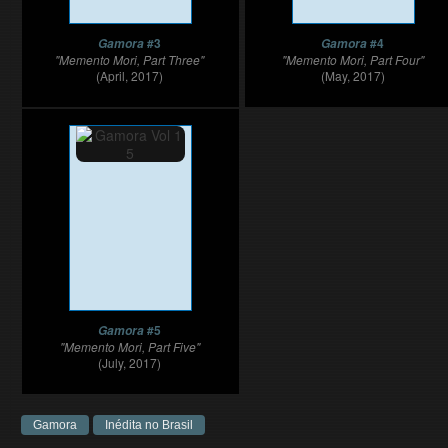
#3
#4
Gamora
Gamora
"Memento Mori, Part Three"
"Memento Mori, Part Four"
(April, 2017)
(May, 2017)
#5
Gamora
"Memento Mori, Part Five"
(July, 2017)
Gamora
Inédita no Brasil