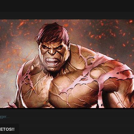
ar.
ETOS!!