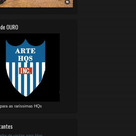
 de OURO
 para as raríssimas HQs
tantes
ador de visitas para blog