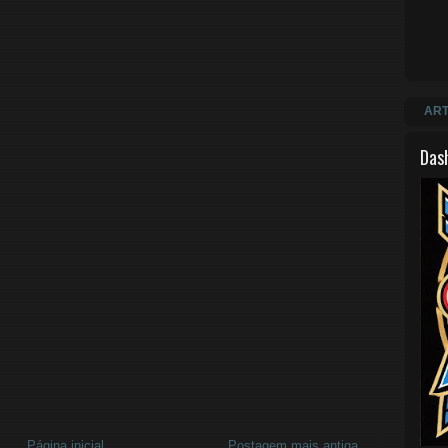
ART
Das
Página inicial
Postagem mais antiga