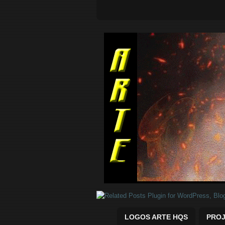
Quadrinhos Marvel e DC para baix
LOGOS ARTE HQS
PROJ