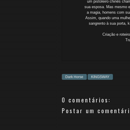
um pistoleiro chinês ch
sua esposa. Mas mesmo em
a magia, homens com sua
Assim, quando uma mulhe
sangrento à sua porta, 
Criação e rotei
Tr
Dark Horse
KINGSWAY
0 comentários:
Postar um comentár