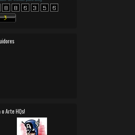
uidores
 o Arte HQs!