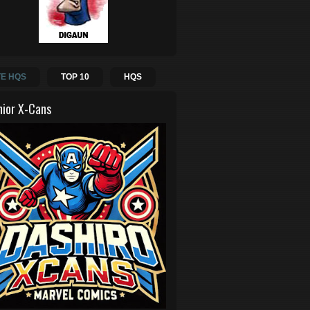
E HQS
TOP 10
HQS
hior X-Cans