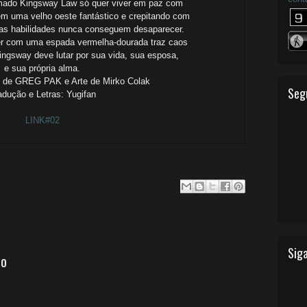
amado Kingsway Law só quer viver em paz com
 uma velho oeste fantástico e crepitando com
s habilidades nunca conseguem desaparecer.
r com uma espada vermelha-dourada traz caos
kingsway deve lutar por sua vida, sua esposa,
e sua própria alma.
ro de GREG PAK e Arte de Mirko Colak
Seg
adução e Letras: Yugifan
LINK#02
Siga
io