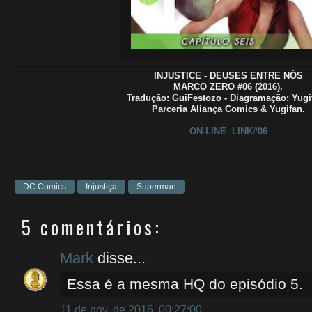
INJUSTICE - DEUSES ENTRE NÓS
MARCO ZERO #06 (2016).
Tradução
: GuiFestozo - Diagramação: Yugi
Parceria Aliança Comics & Yugifan.
ON-LINE
LINK#06
DC Comics
Injustiça
Superman
5 comentários:
Mark
disse...
Essa é a mesma HQ do episódio 5.
11 de nov. de 2016, 00:27:00