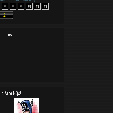
uidores
 o Arte HQs!