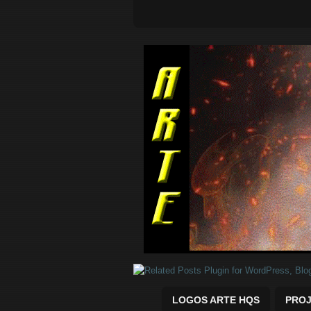
Quadrinhos Marvel e DC para baix
LOGOS ARTE HQS
PROJ