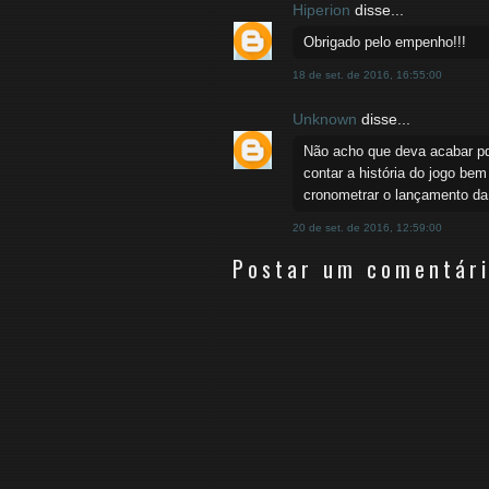
Hiperion
disse...
Obrigado pelo empenho!!!
18 de set. de 2016, 16:55:00
Unknown
disse...
Não acho que deva acabar pq
contar a história do jogo bem
cronometrar o lançamento da 
20 de set. de 2016, 12:59:00
Postar um comentár