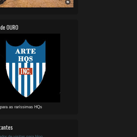
 de OURO
 para as raríssimas HQs
tantes
ador de visitas para blog