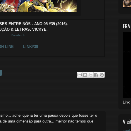
SES ENTRE NÓS - ANO 05 #39 (2016).
ERA
ÇÃO & LETRAS: VICKYE.
Facebook
ON-LINE
LINK#39
Link
esmo... achei que ia ter uma pausa depois que fosse ter o
Visi
ga de uma dimensão para outra... melhor não temos que
cont