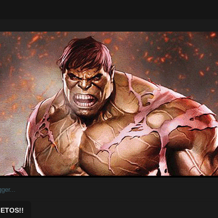
ar.
ETOS!!