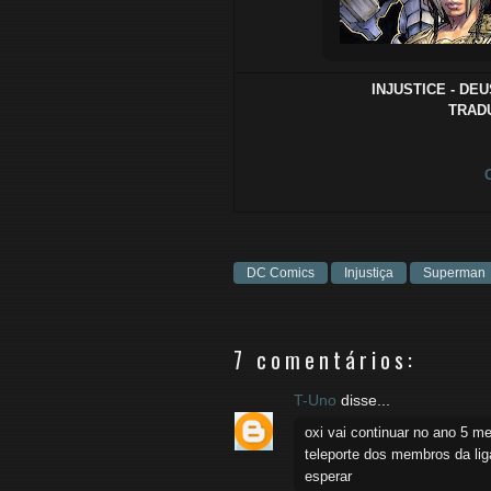
INJUSTICE - DEU
TRADU
DC Comics
Injustiça
Superman
7 comentários:
T-Uno
disse...
oxi vai continuar no ano 5 m
teleporte dos membros da li
esperar