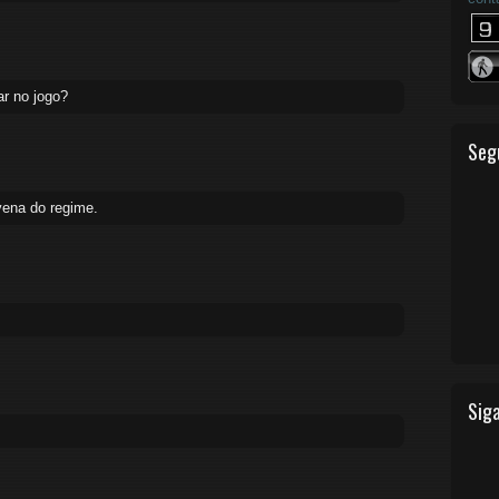
ar no jogo?
Seg
vena do regime.
Siga