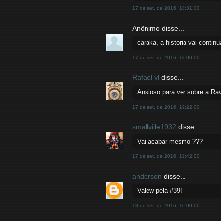
17 de set. de 2016, 10:31:00
Anônimo disse...
caraka, a historia vai continu
17 de set. de 2016, 18:00:00
Rafael vl
disse...
Ansioso para ver sobre a Ra
17 de set. de 2016, 19:22:00
smallville1932
disse...
Vai acabar mesmo ???
17 de set. de 2016, 19:42:00
anderson
disse...
Valew pela #39!
18 de set. de 2016, 10:00:00