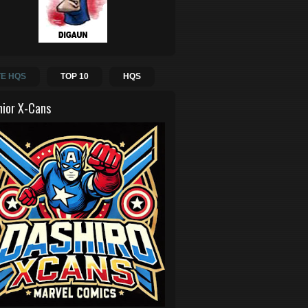
E HQS
TOP 10
HQS
hior X-Cans