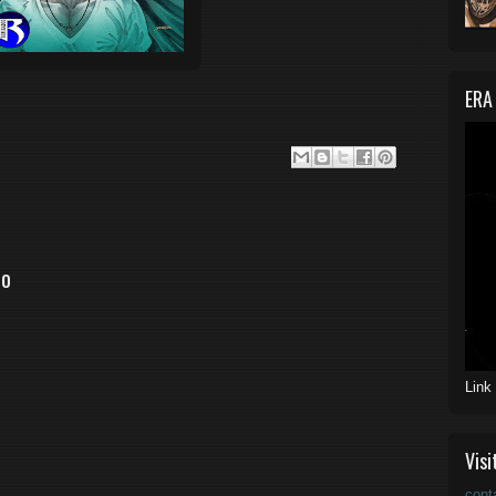
ERA
io
Link
Visi
cont