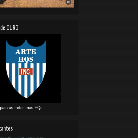
 de OURO
 para as raríssimas HQs
tantes
ador de visitas para blog