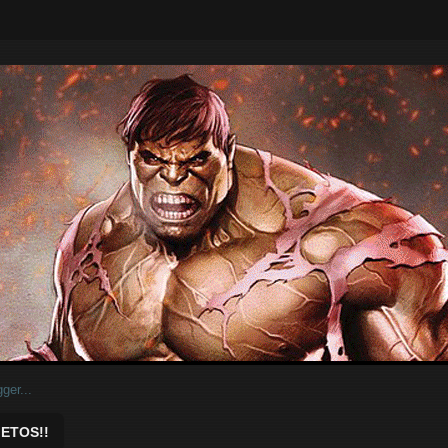
ar.
ETOS!!