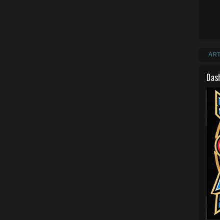
ART
Das