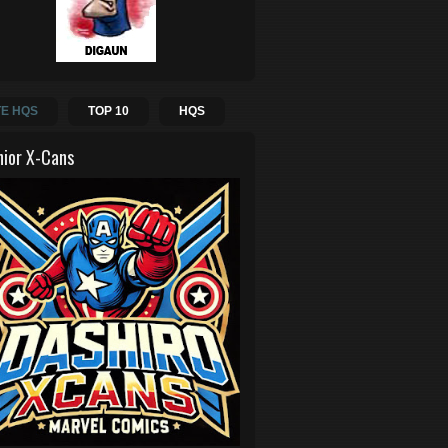
E HQS
TOP 10
HQS
hior X-Cans