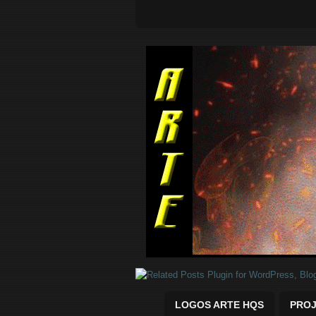
Quadrinhos Marvel e DC para baix
LOGOS ARTE HQS
PROJ