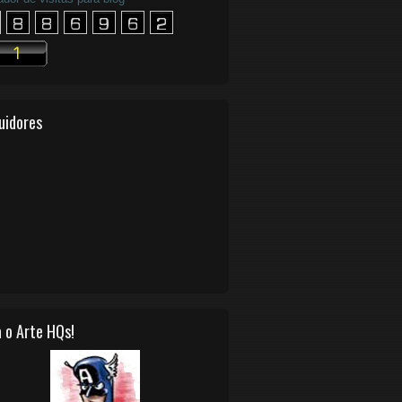
uidores
 o Arte HQs!