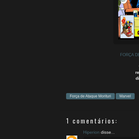
FORÇA DE
r
d
Força de Ataque Morituri
Marvel
1 comentários:
Hiperion
disse...