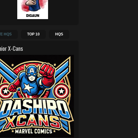
E HQS
TOP 10
HQS
hior X-Cans