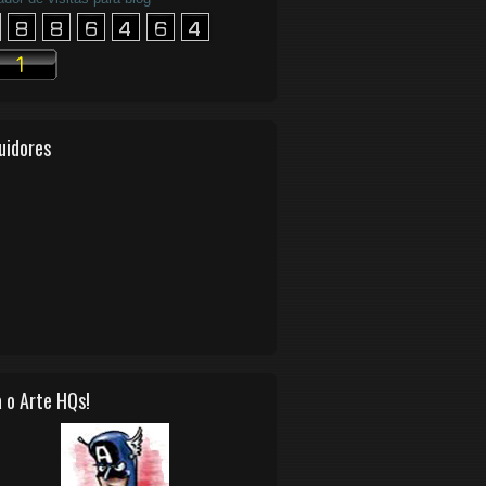
uidores
 o Arte HQs!