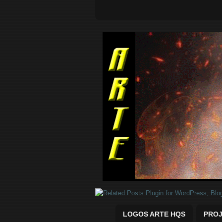
Quadrinhos Marvel e DC para baix
LOGOS ARTE HQS
PROJ