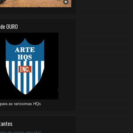
 de OURO
 para as raríssimas HQs
tantes
ador de visitas para blog