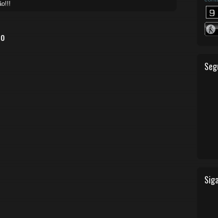
o!!!
io
Seg
Siga