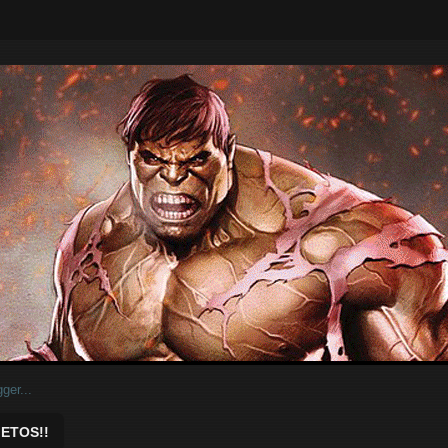
ar.
ETOS!!