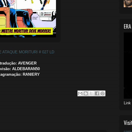
ERA
 ATAQUE MORITURI # 027 LD
tradução: AVENGER
evisão: ALDEBARAN50
iagramação: RANIERY
Link
Visi
cont