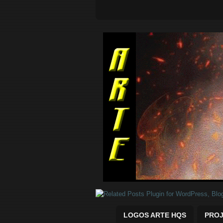
Quadrinhos Marvel e DC para baix
LOGOS ARTE HQS
PROJ