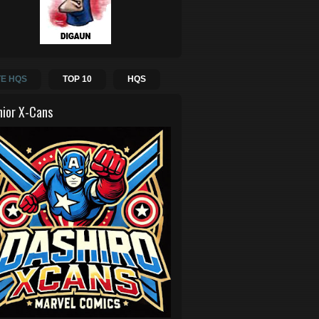
E HQS
TOP 10
HQS
hior X-Cans