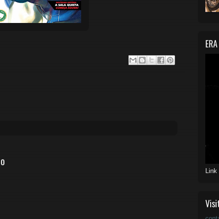
ERA
io
Link
Visi
cont