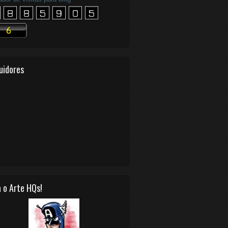
uidores
 o Arte HQs!