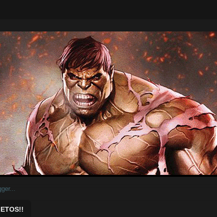
ar.
ETOS!!