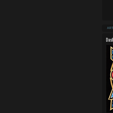
ART
Das