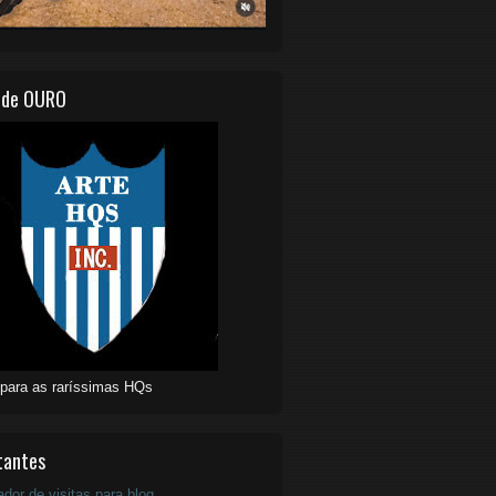
 de OURO
 para as raríssimas HQs
tantes
ador de visitas para blog