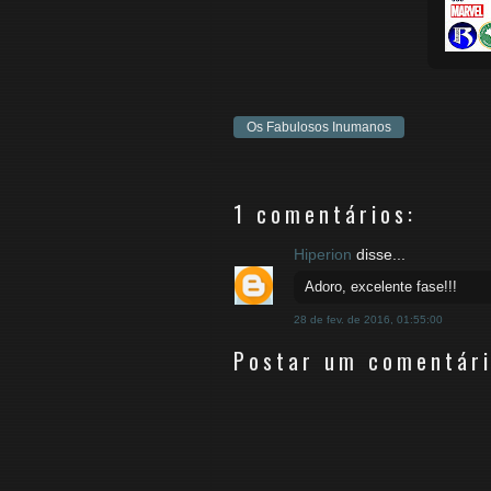
Os Fabulosos Inumanos
1 comentários:
Hiperion
disse...
Adoro, excelente fase!!!
28 de fev. de 2016, 01:55:00
Postar um comentár