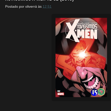
Postado por
oliverrá
às
12:51