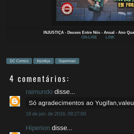
INJUSTIÇA - Deuses Entre Nós - Anual - Ano Quat
ON-LINE
LINK
DC Comics
Injustiça
Superman
4 comentários:
raimundo
disse...
Só agradecimentos ao Yugifan,valeu
18 de jan. de 2016, 08:27:00
Hiperion
disse...