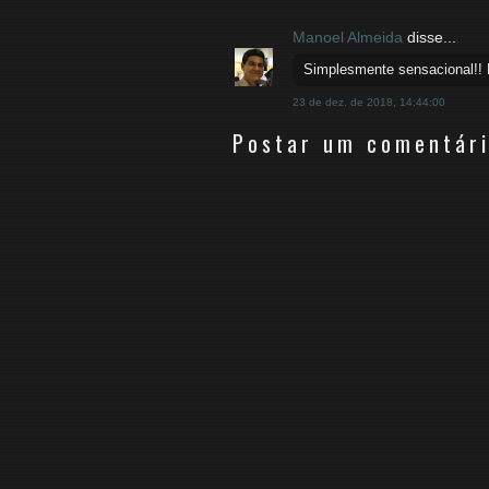
Manoel Almeida
disse...
Simplesmente sensacional!! M
23 de dez. de 2018, 14:44:00
Postar um comentár