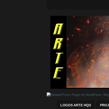
Quadrinhos Marvel e DC para baix
LOGOS ARTE HQS
PROJ