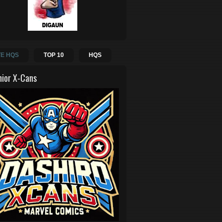
E HQS
TOP 10
HQS
hior X-Cans