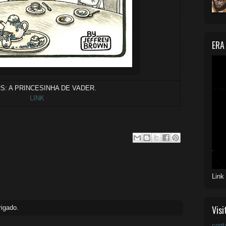
ERA
S: A PRINCESINHA DE VADER.
LINK
Link
Visi
igado.
cont