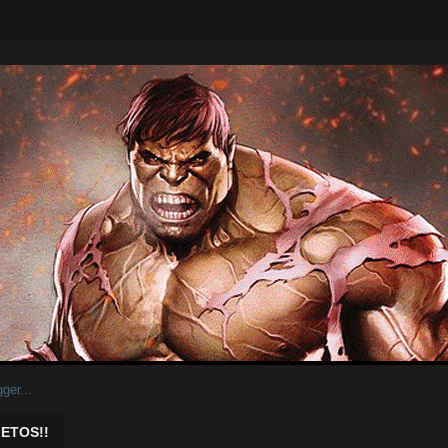
ar.
ETOS!!