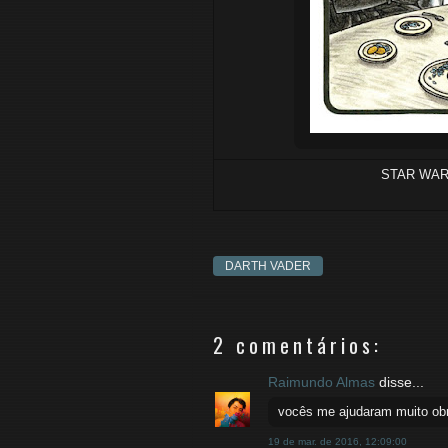
STAR WAR
DARTH VADER
2 comentários:
Raimundo Almas
disse...
vocês me ajudaram muito obr
19 de mar. de 2016, 12:09:00