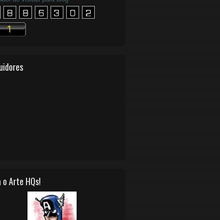
uidores
 o Arte HQs!