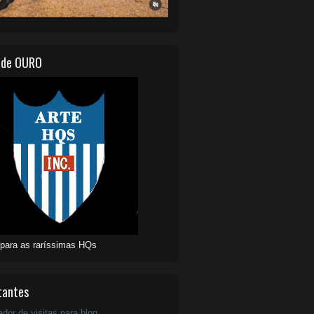
 de OURO
 para as raríssimas HQs
tantes
ador de visitas para blog