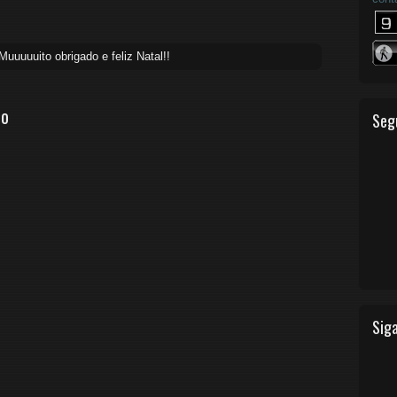
uuuuuito obrigado e feliz Natal!!
io
Seg
Siga