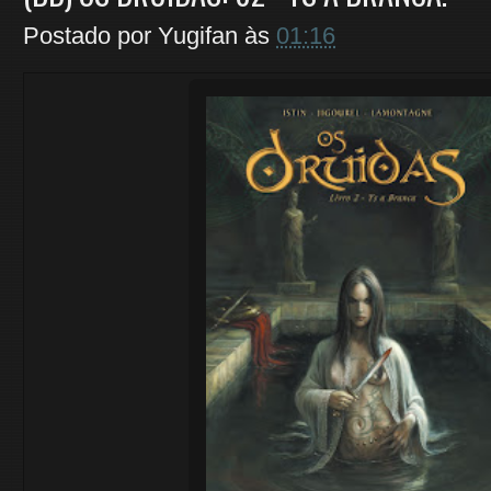
Postado por
Yugifan
às
01:16