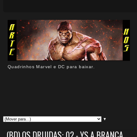
Quadrinhos Marvel e DC para baixar.
▼
(BD) OS DRUIDAS: 02 - YS A BRANCA.