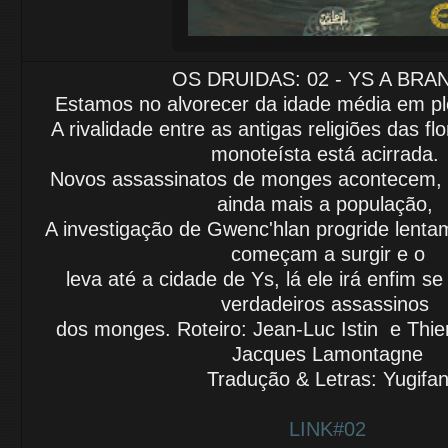
OS DRUIDAS: 02 - YS A BRA
Estamos no alvorecer da idade média em pl
A rivalidade entre as antigas religiões
das fl
monoteísta está acirrada.
Novos assassinatos de monges
acontecem,
ainda mais a
população,
A investigação de Gwenc'hlan
progride
lenta
começam
a
surgir
e o
leva até a cidade de Ys, lá ele
irá enfim
se
verdadeiros
assassinos
dos monges.
Roteiro: Jean-Luc Istin e Thie
Jacques Lamontagne
Tradução & Letras: Yugifa
LINK#02