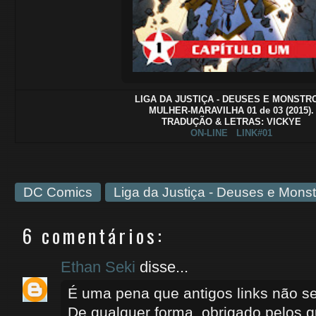
LIGA DA JUSTIÇA - DEUSES E MONST
MULHER-MARAVILHA 01 de 03 (2015).
TRADUÇÃO & LETRAS: VICKYE
ON-LINE
LINK#01
DC Comics
Liga da Justiça - Deuses e Mons
6 comentários:
Ethan Seki
disse...
É uma pena que antigos links não s
De qualquer forma, obrigado pelos q