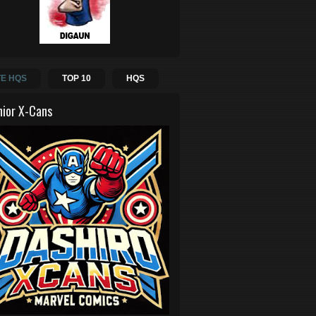
E HQS
TOP 10
HQS
hior X-Cans