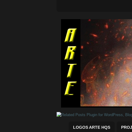
Quadrinhos Marvel e DC para baix
LOGOS ARTE HQS
PROJ