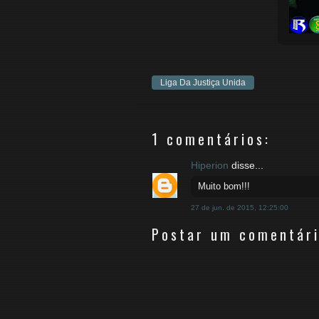
Liga Da Justiça Unida
1 comentários:
Hiperion
disse...
Muito bom!!!
27 de jun. de 2015, 12:25:00
Postar um comentár