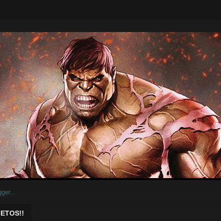
ar.
ETOS!!