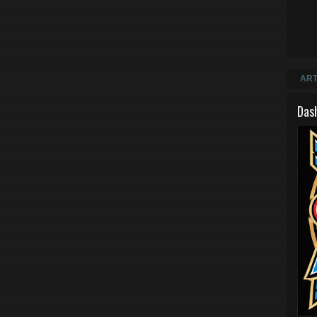
ART
Das