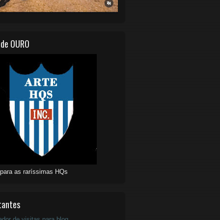
 de OURO
 para as raríssimas HQs
tantes
ador de visitas para blog