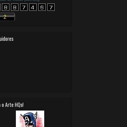
uidores
 o Arte HQs!