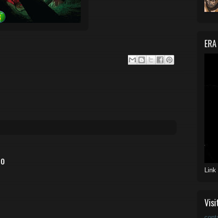
ERA
io
Link
Visi
cont