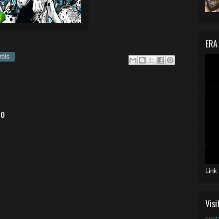
ERA
róis
io
Link
Visi
cont