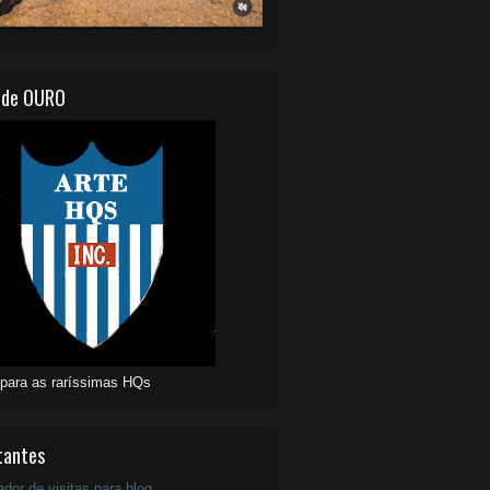
 de OURO
 para as raríssimas HQs
tantes
ador de visitas para blog