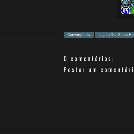
Convergência
Legião Dos Super He
0 comentários:
Postar um comentár