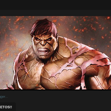
ar.
ETOS!!