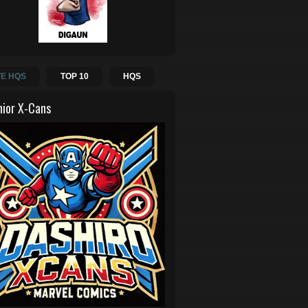
E HQS
TOP 10
HQS
hior X-Cans