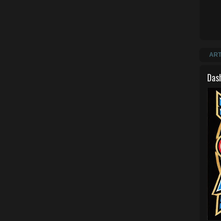
ART
Das