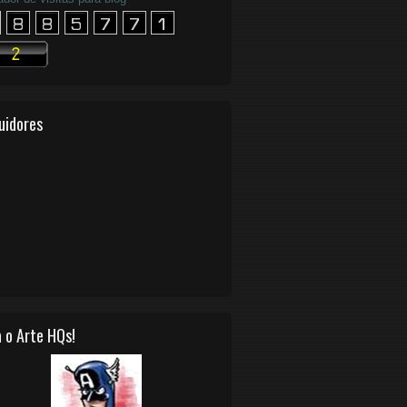
uidores
 o Arte HQs!