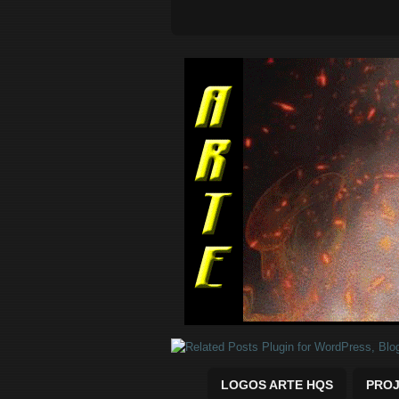
Quadrinhos Marvel e DC para baix
LOGOS ARTE HQS
PROJ