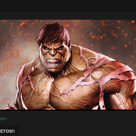
ar.
ETOS!!