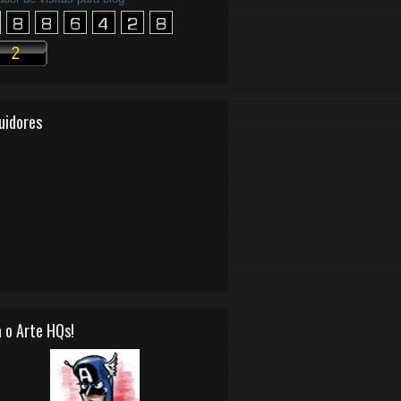
uidores
 o Arte HQs!