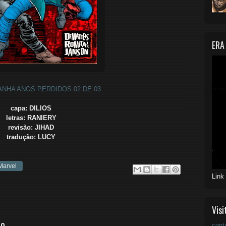
ERA
NHA ANOS PERDIDOS 02 DE 03
capa: DILIOS
letras: RANIERY
revisão: JIHAD
tradução: LUCY
Marvel
Link
Visi
io
cont