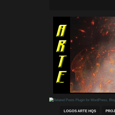
Quadrinhos Marvel e DC para baix
LOGOS ARTE HQS
PROJ