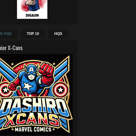
E HQS
TOP 10
HQS
hior X-Cans