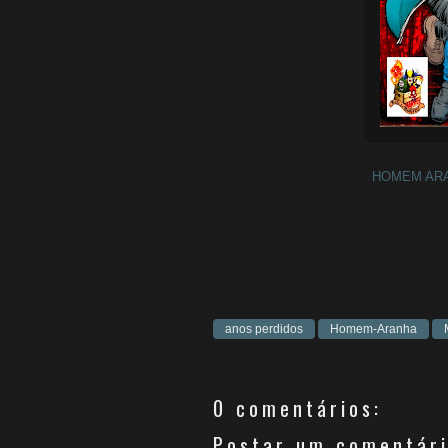
HOMEM ARA
anos perdidos
Homem-Aranha
0 comentários:
Postar um comentár