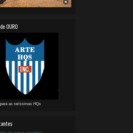
 de OURO
 para as raríssimas HQs
tantes
ador de visitas para blog