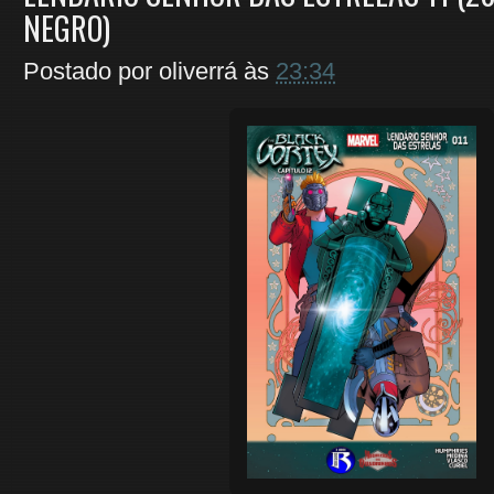
NEGRO)
Postado por
oliverrá
às
23:34