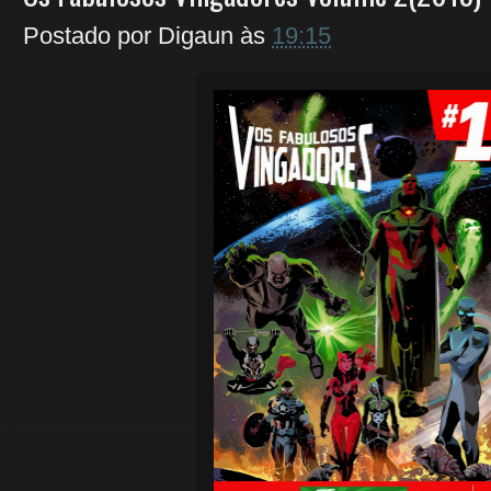
Postado por
Digaun
às
19:15