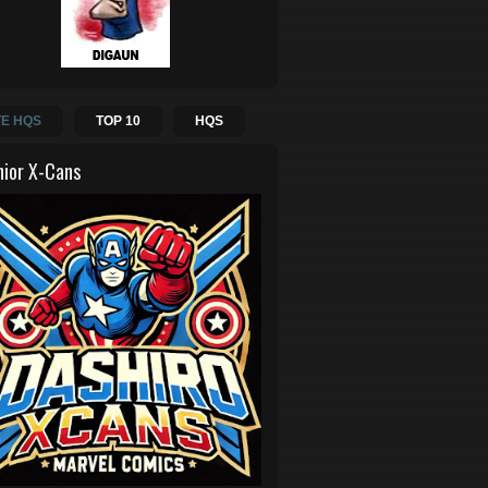
E HQS
TOP 10
HQS
hior X-Cans