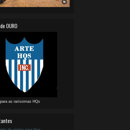
 de OURO
 para as raríssimas HQs
tantes
ador de visitas para blog