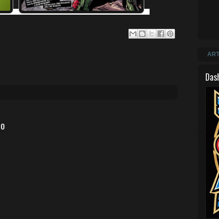
ART
Das
io