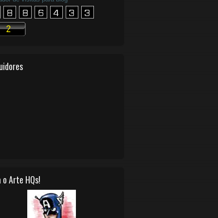
uidores
 o Arte HQs!