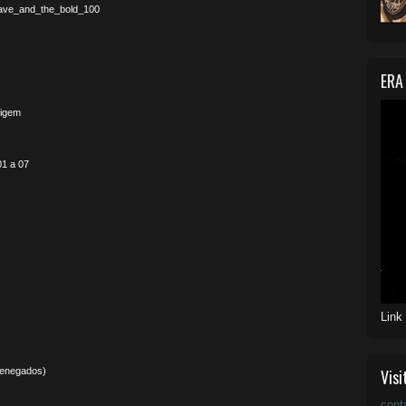
rave_and_the_bold_100
ERA
rigem
01 a 07
Link
 Renegados)
Visi
cont