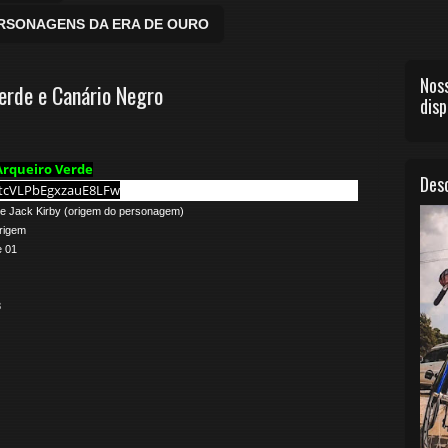
ERSONAGENS DA ERA DE OURO
Noss
erde e Canário Negro
disp
Arqueiro Verde
Desc
htcVLPbEgxzauE8LFw
de Jack Kirby (origem do personagem)
Origem
e 01
8