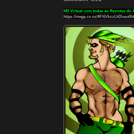
HD Virtual com todas as Revistas do 
https://mega.co.nz/#F!6VkzzLhD
!uso0