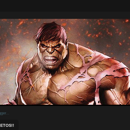
ar.
ETOS!!