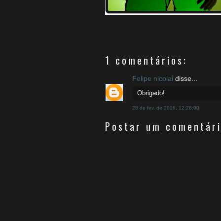
1 comentários:
Felipe nicolai
disse...
Obrigado!
28 de fev. de 2016, 12:26:00
Postar um comentár