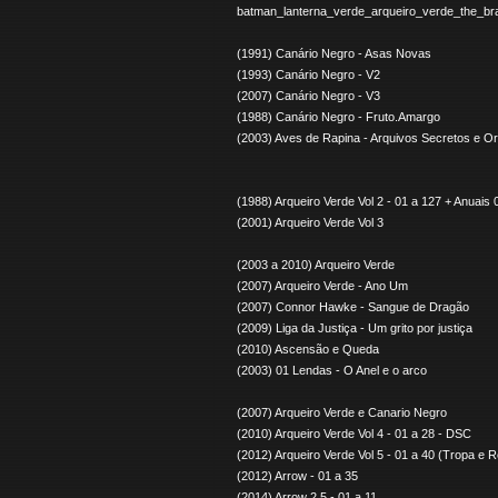
batman_lanterna_verde_arqueiro_verde_the_b
(1991) Canário Negro - Asas Novas
(1993) Canário Negro - V2
(2007) Canário Negro - V3
(1988) Canário Negro - Fruto.Amargo
(2003) Aves de Rapina - Arquivos Secretos e O
(1988) Arqueiro Verde Vol 2 - 01 a 127 + Anuais 
(2001) Arqueiro Verde Vol 3
(2003 a 2010) Arqueiro Verde
(2007) Arqueiro Verde - Ano Um
(2007) Connor Hawke - Sangue de Dragão
(2009) Liga da Justiça - Um grito por justiça
(2010) Ascensão e Queda
(2003) 01 Lendas - O Anel e o arco
(2007) Arqueiro Verde e Canario Negro
(2010) Arqueiro Verde Vol 4 - 01 a 28 - DSC
(2012) Arqueiro Verde Vol 5 - 01 a 40 (Tropa e
(2012) Arrow - 01 a 35
(2014) Arrow 2.5 - 01 a 11