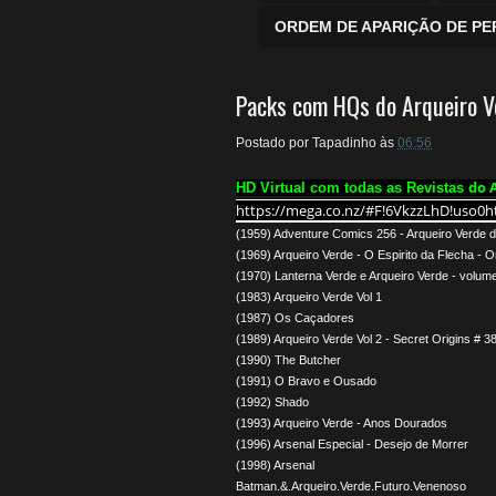
ORDEM DE APARIÇÃO DE P
Packs com HQs do Arqueiro V
Postado por
Tapadinho
às
06:56
do 
HD Virtual com todas as Revistas
https://mega.co.nz/#F!6VkzzLhD
!uso0
(1959) Adventure Comics 256 - Arqueiro Verde 
(1969) Arqueiro Verde - O Espirito da Flecha - 
(1970) Lanterna Verde e Arqueiro Verde - volum
(1983) Arqueiro Verde Vol 1
(1987) Os Caçadores
(1989) Arqueiro Verde Vol 2 - Secret Origins # 3
(1990) The Butcher
(1991) O Bravo e Ousado
(1992) Shado
(1993) Arqueiro Verde - Anos Dourados
(1996) Arsenal Especial - Desejo de Morrer
(1998) Arsenal
Batman.&.Arqueiro.Verde.Futuro.Venenoso