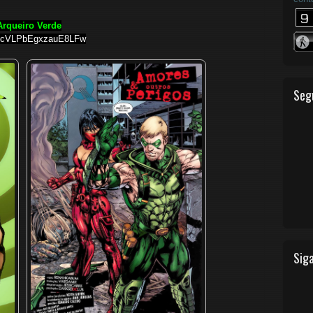
Arqueiro Verde
htcVLPbEgxzauE8LFw
Seg
Siga