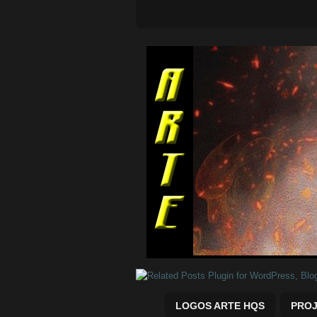
Quadrinhos Marvel e DC para baix
LOGOS ARTE HQS
PROJ