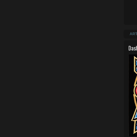
ART
Das