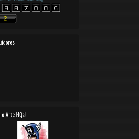
uidores
 o Arte HQs!