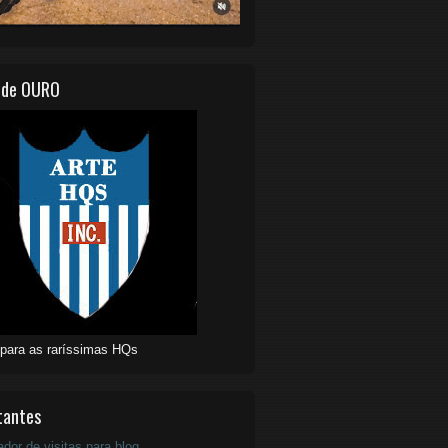
 de OURO
 para as raríssimas HQs
tantes
ador de visitas para blog