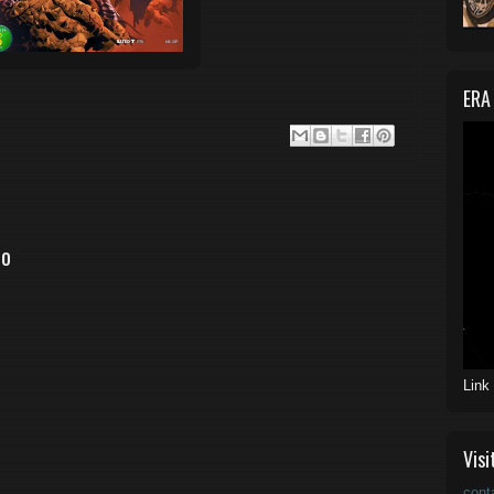
ERA
io
Link
Visi
cont