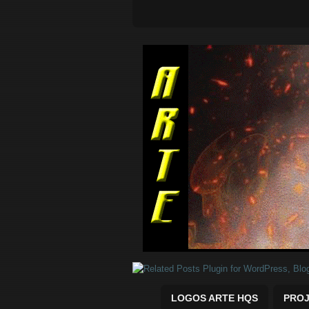
Quadrinhos Marvel e DC para baix
LOGOS ARTE HQS
PROJ