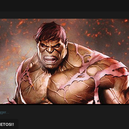
ar.
ETOS!!