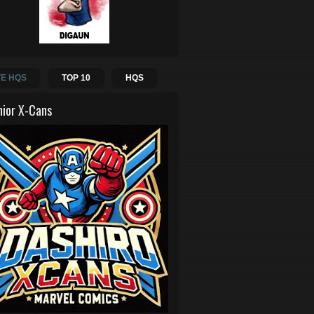
E HQS
TOP 10
HQS
hior X-Cans