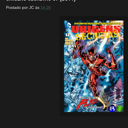
Postado por
JC
às
14:26