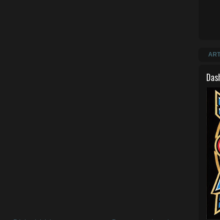
ART
Das