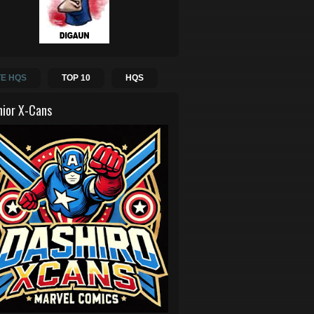
E HQS
TOP 10
HQS
hior X-Cans