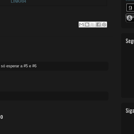
LINK#04
Seg
 só esperar a #5 e #6
Siga
io