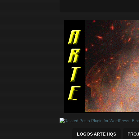
Quadrinhos Marvel e DC para baix
LOGOS ARTE HQS
PROJ