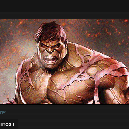
ar.
ETOS!!