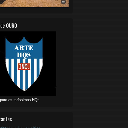
 de OURO
 para as raríssimas HQs
tantes
ador de visitas para blog