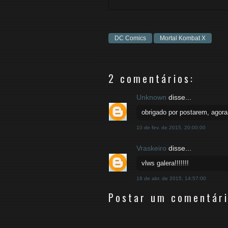
DC Comics
Mortal Kombat X
2 comentários:
Unknown
disse...
obrigado por postarem, agora
10 de fev. de 2015, 20:00:00
Vraskeiro
disse...
vlws galera!!!!!!!
18 de abr. de 2015, 14:57:00
Postar um comentár