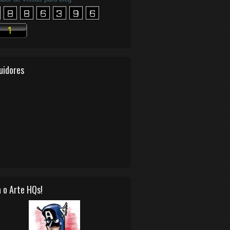
uidores
 o Arte HQs!