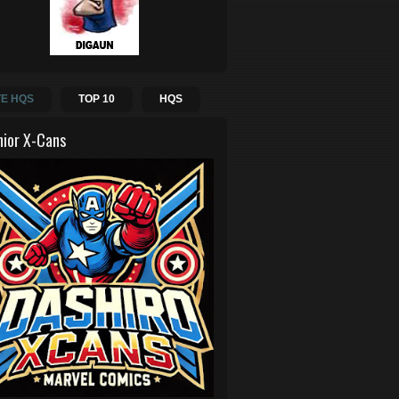
E HQS
TOP 10
HQS
hior X-Cans