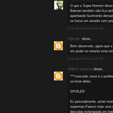
O que o Super-Homem disse n
Batman também não fica atr
apanhando facilmente demai
se fosse um amador sem pode
22 de dez. de 2014, 00:37:00
V@ndix.
disse...
Bem observsdo, agora que o s
em poder no entanto está sen
22 de dez. de 2014, 01:47:00
William Queiroz
disse...
^^^concordo, esse é o problem
se livrar deles.
SPOILER
Eu pessoalmente, achei muito
superman.Parece mais uma da
desculpa esfarrapada pro bat