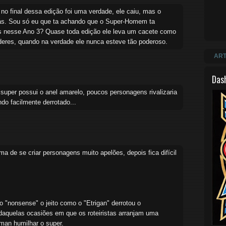
o final dessa edição foi uma verdade, ele caiu, mas o
ás. Sou só eu que ta achando que o Super-Homem ta
s nesse Ano 3? Quase toda edição ele leva um cacete como
res, quando na verdade ele nunca esteve tão poderoso.
ART
Das
uper possui o anel amarelo, poucos personagens rivalizaria
do facilmente derrotado...
a de se criar personagens muito apelões, depois fica difícil
 "nonsense" o jeito como o "Etrigan" derrotou o
quelas ocasiões em que os roteiristas arranjam uma
man humilhar o super.