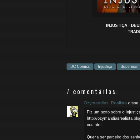
INJUSTIÇA - DEU
TRADU
DC Comics
Injustiça
Superman
7 comentários:
Ozymandias_Realista
disse.
Fiz um texto sobre o Injusti
http://ozymandiasrealista.bl
nos.html
Queria ser parceiro dos senho