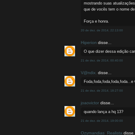
mostrando suas atualizações
que de vocês tem o nome de 
Força e honra.
20 de dez. de 2014, 22:13:00
Hiperion
disse...
O que dizer dessa edição c
21 de dez. de 2014, 00:40:00
V@ndix.
disse...
Foda,foda,foda,foda,foda...e
21 de dez. de 2014, 18:27:00
joaovictor
disse...
quando lança a hq 13?
21 de dez. de 2014, 19:00:00
Ozymandias_Realista
disse.