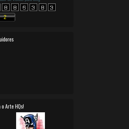
uidores
 o Arte HQs!