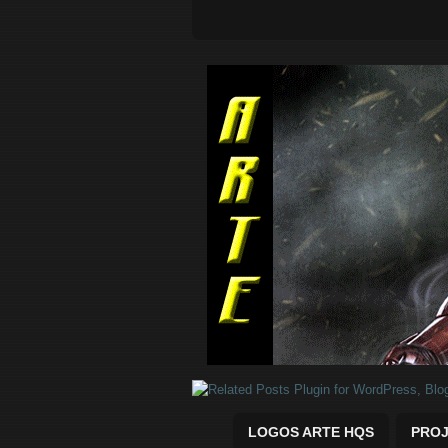
Quadrinhos Marvel e DC para baix
LOGOS ARTE HQS
PROJ