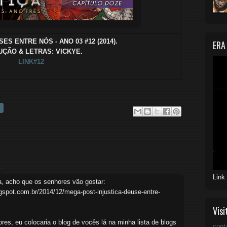
SES ENTRE NÓS - ANO 03 #12 (2014).
ERA
ÇÃO & LETRAS: VICKYE.
LINK#12
..
Link
ça, acho que os senhores vão gostar:
ogspot.com.br/2014/12/mega-post-injustica-deuse-entre-
Visi
res, eu colocaria o blog de vocês lá na minha lista de blogs
cont