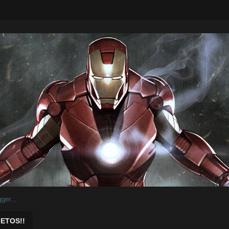
ar.
ETOS!!