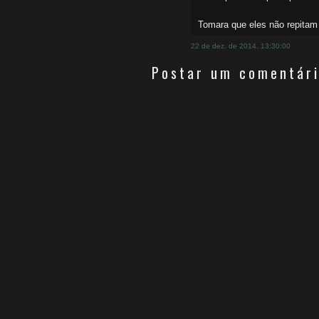
Tomara que eles não repitam
22 de dez. de 2014, 13:30:00
Postar um comentár