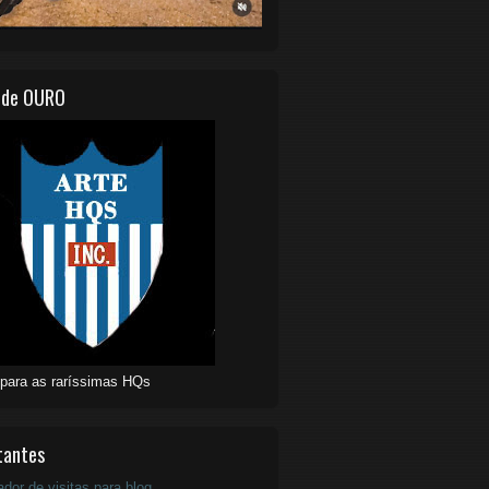
 de OURO
 para as raríssimas HQs
tantes
ador de visitas para blog