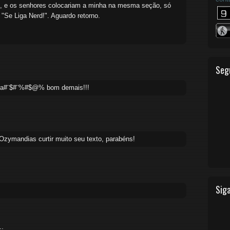
, e os senhores colocariam a minha na mesma seção, só
"Se Liga Nerd!". Aguardo retorno.
Seg
ara#¨$#¨%#$@% bom demais!!!
 Ozymandias curtir muito seu texto, parabéns!
Siga
..