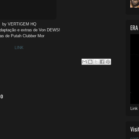
by VERTIGEM HQ
ERA
adaptação e extras de Von DEWS!
ras de Putah Clubber Mor
LINK
io
Link
Visi
cont