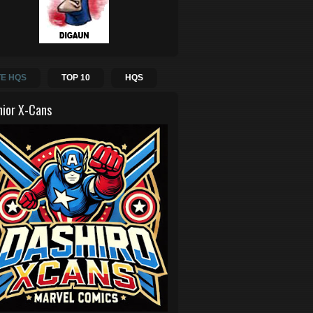
E HQS
TOP 10
HQS
hior X-Cans