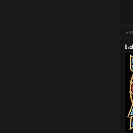
ART
Das