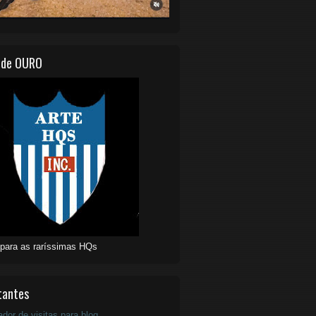
 de OURO
 para as raríssimas HQs
tantes
ador de visitas para blog