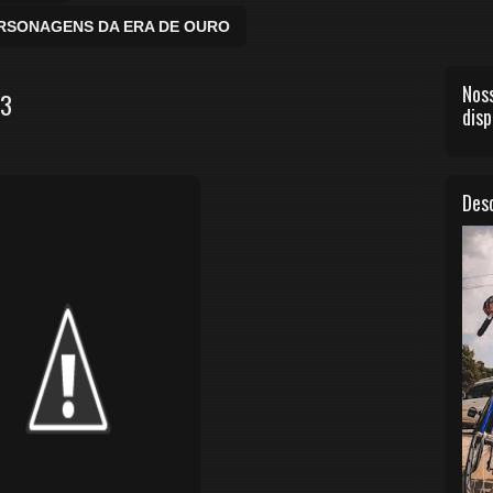
ERSONAGENS DA ERA DE OURO
Noss
33
disp
Desc