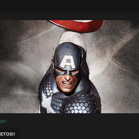
ar.
ETOS!!