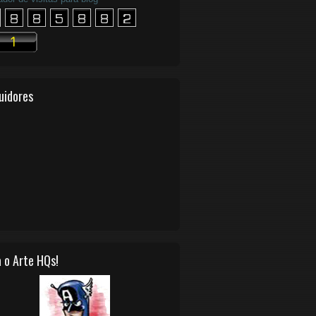
uidores
 o Arte HQs!