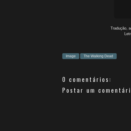
Tradução, 
Let
Image
The Walking Dead
0 comentários:
Postar um comentár