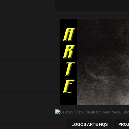
Quadrinhos Marvel e DC para baix
LOGOS ARTE HQS
PROJ