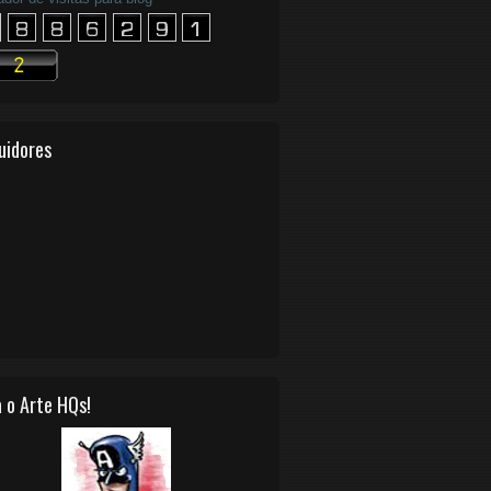
uidores
 o Arte HQs!