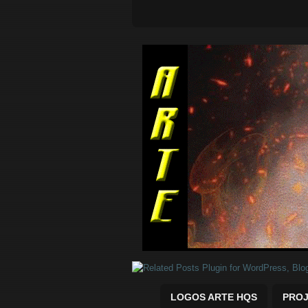
Quadrinhos Marvel e DC para baix
LOGOS ARTE HQS
PROJ