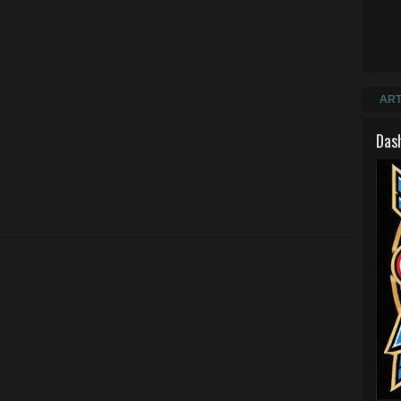
ART
Das