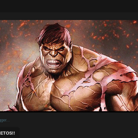
ar.
ETOS!!