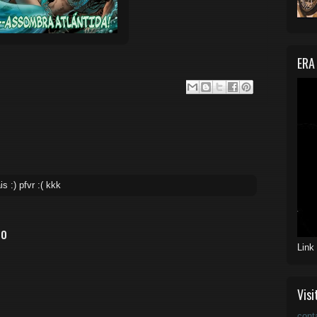
ERA
s :) pfvr :( kkk
io
Link
Visi
cont