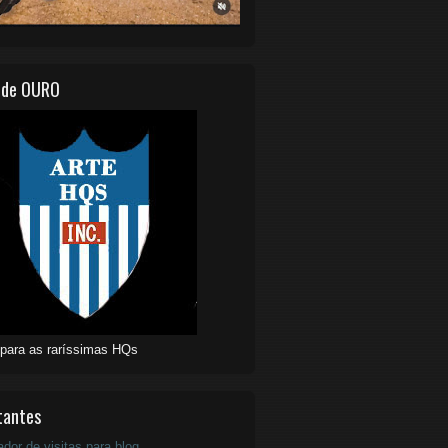
 de OURO
 para as raríssimas HQs
tantes
ador de visitas para blog