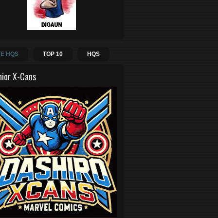
E HQS
TOP 10
HQS
hior X-Cans