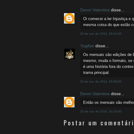
Denni Valentine
disse...
Oi comecei a ler Injustiça e 
mesma coisa do que estão c
20 de out. de 2014, 20:01:00
Yugifan
disse...
Os mensais são edições de b
mesmo, muda o formato, se 
é uma história fora do conte
trama principal.
20 de out. de 2014, 20:09:00
Denni Valentine
disse...
Então os mensais são melhor 
20 de out. de 2014, 20:18:00
Postar um comentár