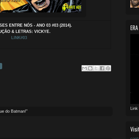
SES ENTRE NÓS - ANO 03 #03 (2014).
ERA
ÇÃO & LETRAS: VICKYE.
LINK#03
Link
que do Batman!"
Visi
cont