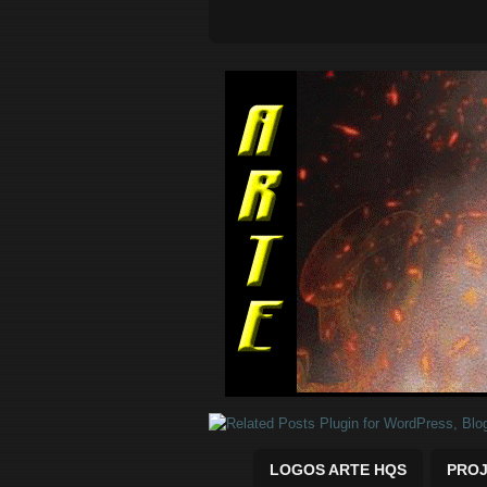
Quadrinhos Marvel e DC para baix
LOGOS ARTE HQS
PROJ