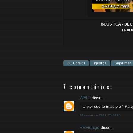
INJUSTIÇA - DEU
TRADU
DC Comics
Injustiça
Superman
7 comentários:
WELL
disse...
O pior que tá mais pra "!Par
18 de out. de 2014, 20:08:00
RRFidalgo
disse...