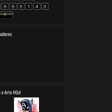
uidores
 o Arte HQs!