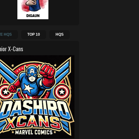
E HQS
TOP 10
HQS
hior X-Cans