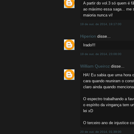
A partir do vol.3 só quem é 
ao máximo essa saga... me s
maioria nunca vi!
19 de out. de 2014, 19:17:00
Hiperion
disse...
Irado!!!
19 de out. de 2014, 23:08:00
William Queiroz
disse...
HA! Eu sabia que uma hora ou 
cara quando reuniram o const
claro ainda quando menciona
O espectro trabalhando a fav
o espírito da vingança tem um
lei xD
O terceiro ano de injustice 
20 de out. de 2014, 01:39:00