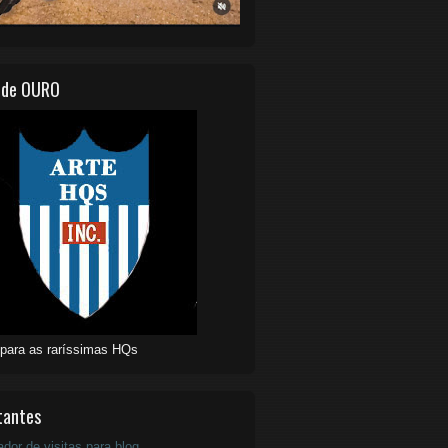
 de OURO
 para as raríssimas HQs
tantes
ador de visitas para blog