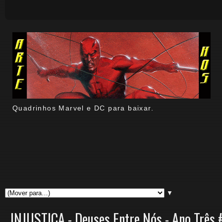
Quadrinhos Marvel e DC para baixar.
▼
INJUSTIÇA - Deuses Entre Nós - Ano Três 