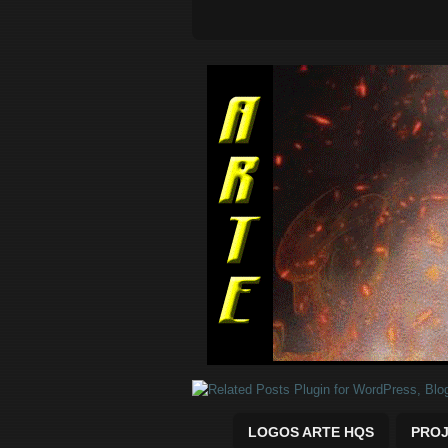
Quadrinhos Marvel e DC para baix
LOGOS ARTE HQS
PROJ