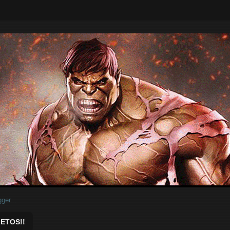
ar.
ETOS!!