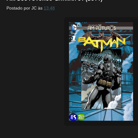
Postado por
JC
às
13:48