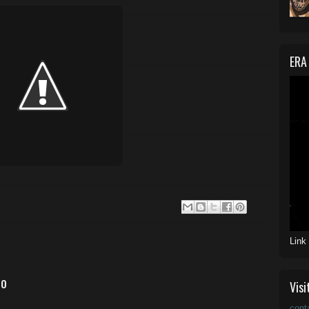
ERA
Link
io
Visi
cont