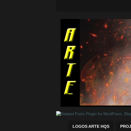
Quadrinhos Marvel e DC para baix
LOGOS ARTE HQS
PROJ