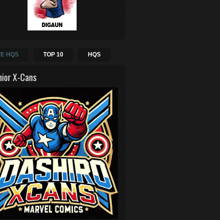
E HQS
TOP 10
HQS
hior X-Cans