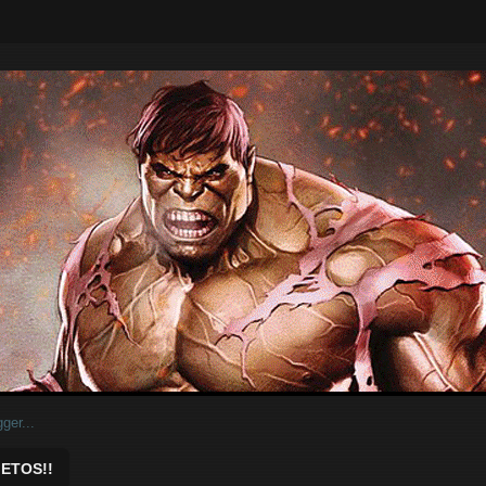
ar.
ETOS!!