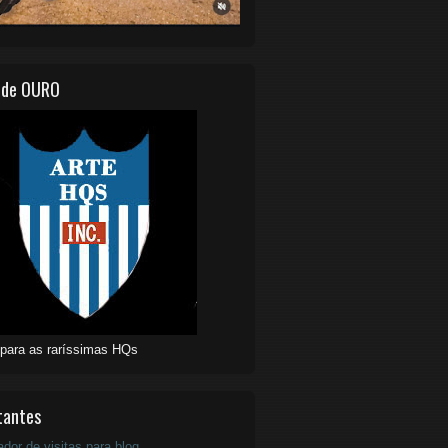
 de OURO
 para as raríssimas HQs
tantes
ador de visitas para blog