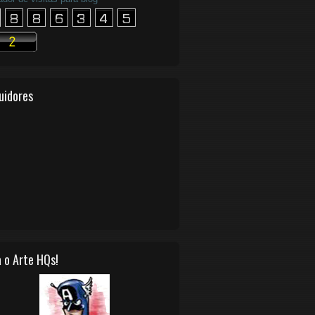
uidores
 o Arte HQs!