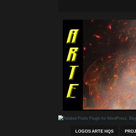
Quadrinhos Marvel e DC para baix
LOGOS ARTE HQS
PROJ