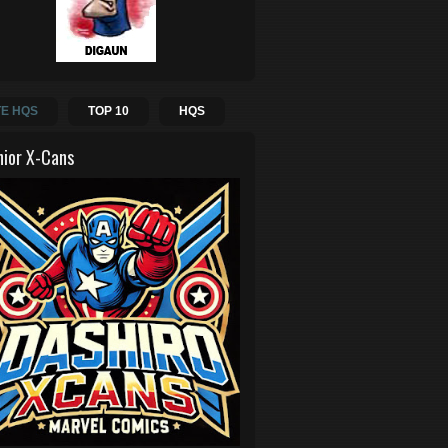
E HQS
TOP 10
HQS
hior X-Cans