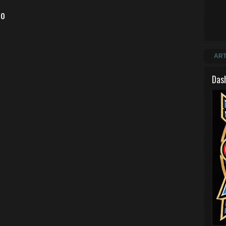
io
ART
Das