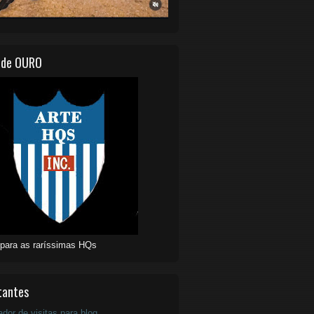
 de OURO
 para as raríssimas HQs
tantes
ador de visitas para blog