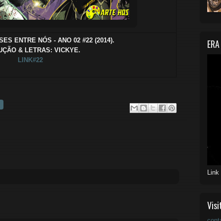
SES ENTRE NÓS - ANO 02 #22 (2014).
ERA
ÇÃO & LETRAS: VICKYE.
LINK#22
Link
Visi
cont