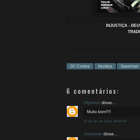
INJUSTIÇA - DEU
TRADU
DC Comics
Injustiça
Superman
6 comentários:
Hiperion
disse...
Muito bom!!!!
22 de set. de 2014, 09:44:00
Unknown
disse...