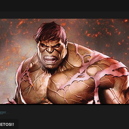
ar.
ETOS!!