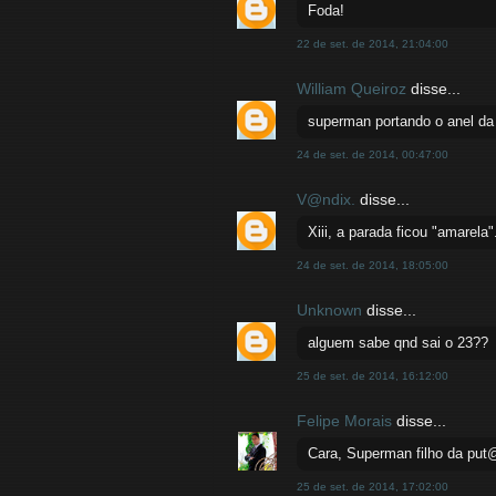
Foda!
22 de set. de 2014, 21:04:00
William Queiroz
disse...
superman portando o anel da 
24 de set. de 2014, 00:47:00
V@ndix.
disse...
Xiii, a parada ficou "amarela"
24 de set. de 2014, 18:05:00
Unknown
disse...
alguem sabe qnd sai o 23??
25 de set. de 2014, 16:12:00
Felipe Morais
disse...
Cara, Superman filho da put@
25 de set. de 2014, 17:02:00