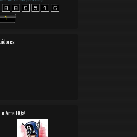
uidores
 o Arte HQs!