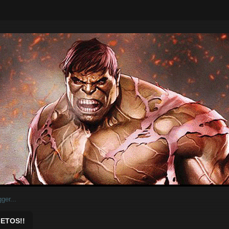
ar.
ETOS!!