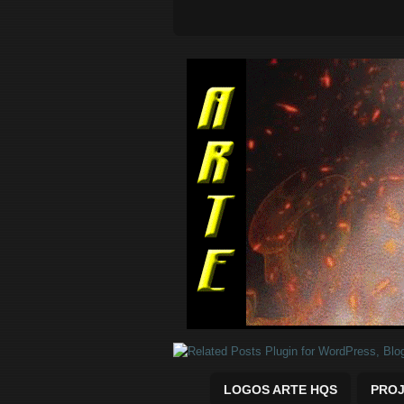
Quadrinhos Marvel e DC para baix
LOGOS ARTE HQS
PROJ