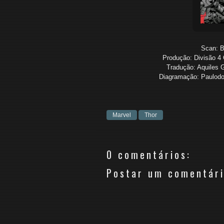
Scan: B
Produção: Divisão 4 
Tradução: Aquiles G
Diagramação: Paulodox
Marvel
Thor
0 comentários:
Postar um comentár