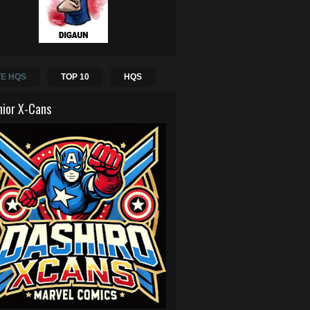
E HQS
TOP 10
HQS
hior X-Cans