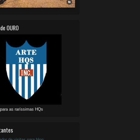
 de OURO
 para as raríssimas HQs
tantes
ador de visitas para blog