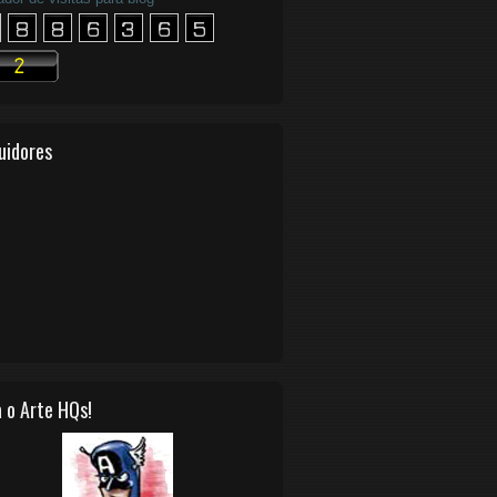
uidores
 o Arte HQs!