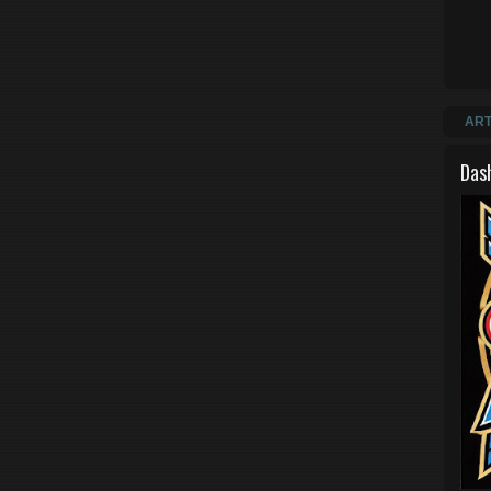
ART
Das