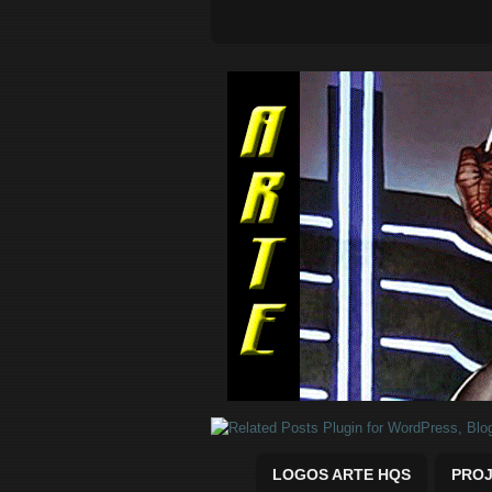
Quadrinhos Marvel e DC para baix
LOGOS ARTE HQS
PROJ