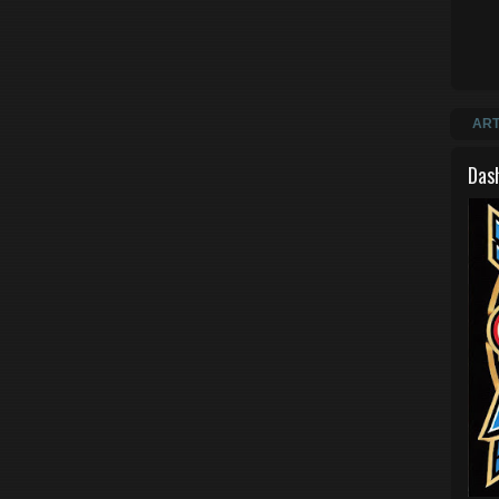
ART
Das