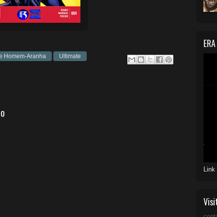
ERA
ate Homem-Aranha
Ultimate
io
Link
Visi
cont