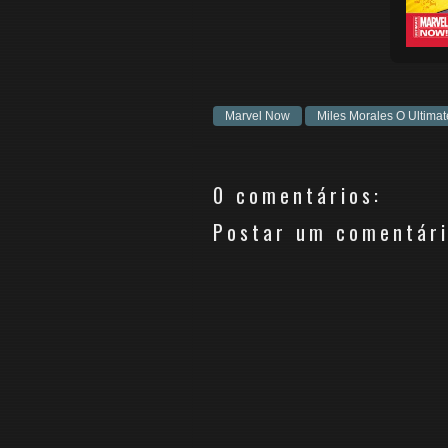
Marvel Now
Miles Morales O Ultim
0 comentários:
Postar um comentár