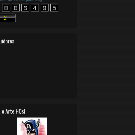
uidores
 o Arte HQs!