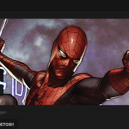
ar.
ETOS!!