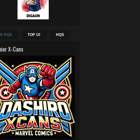
E HQS
TOP 10
HQS
hior X-Cans