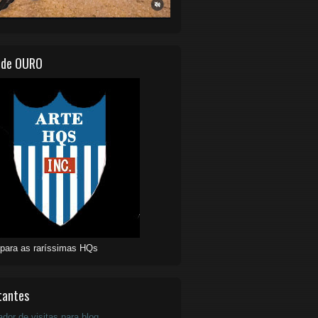
 de OURO
 para as raríssimas HQs
tantes
ador de visitas para blog