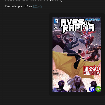
Postado por
JC
às
02:46