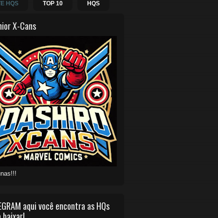
E HQS
TOP 10
HQS
hior X-Cans
nas!!!
EGRAM aqui você encontra as HQs
 baixar!