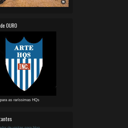
 de OURO
 para as raríssimas HQs
tantes
ador de visitas para blog