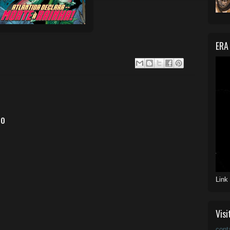
ERA
io
Link
Visi
cont