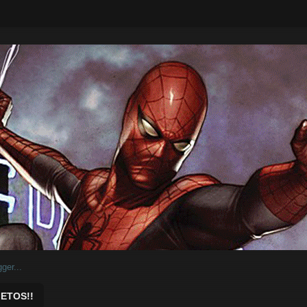
ar.
ETOS!!