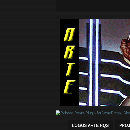
Quadrinhos Marvel e DC para baix
LOGOS ARTE HQS
PROJ