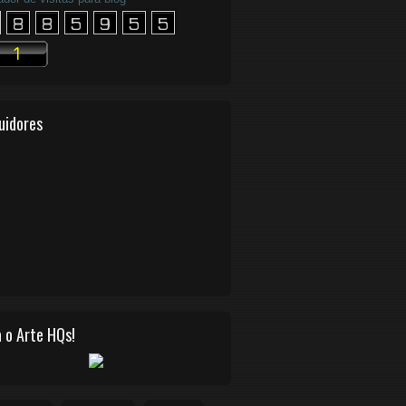
uidores
 o Arte HQs!