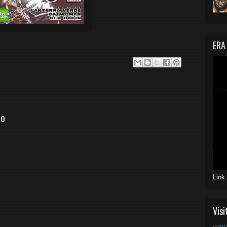
ERA
io
Link
Visi
cont