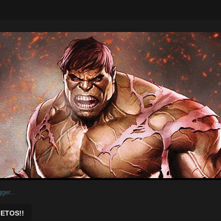
ar.
ETOS!!