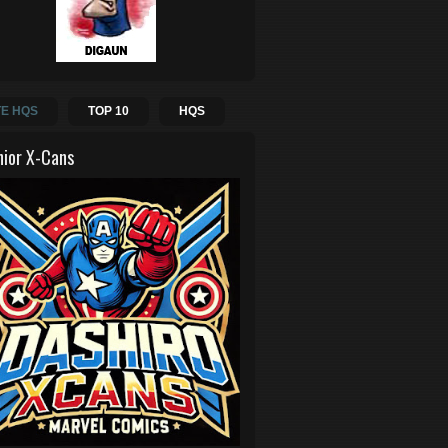
E HQS
TOP 10
HQS
hior X-Cans