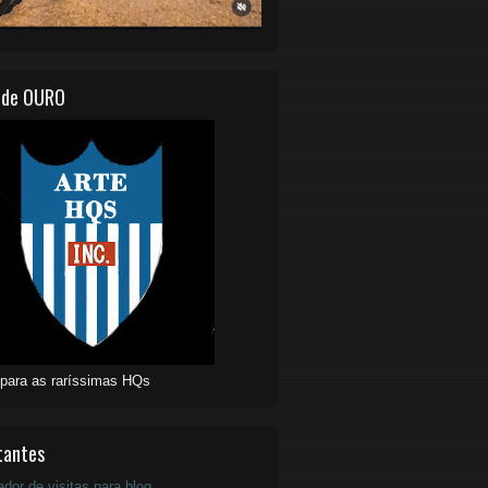
 de OURO
 para as raríssimas HQs
tantes
ador de visitas para blog