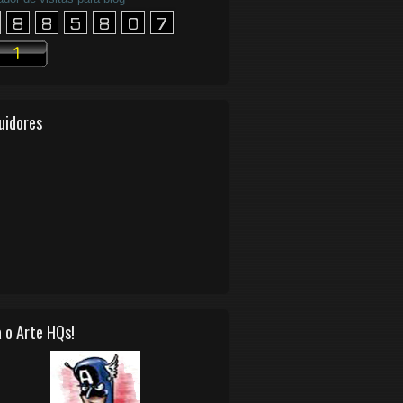
uidores
 o Arte HQs!