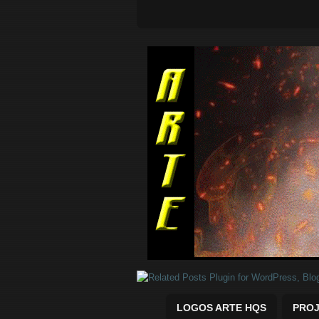
Quadrinhos Marvel e DC para baix
LOGOS ARTE HQS
PROJ