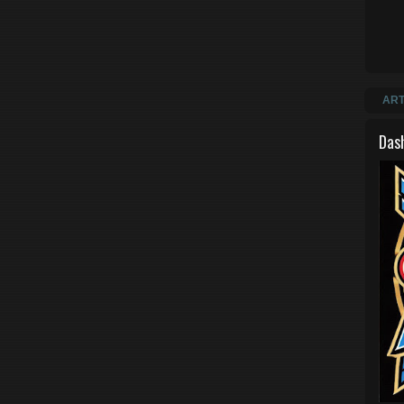
ART
Das