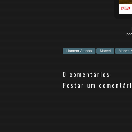
po
Homem-Aranha
Marvel
Marvel
0 comentários:
Postar um comentár