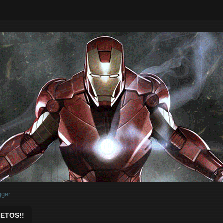
ar.
ETOS!!