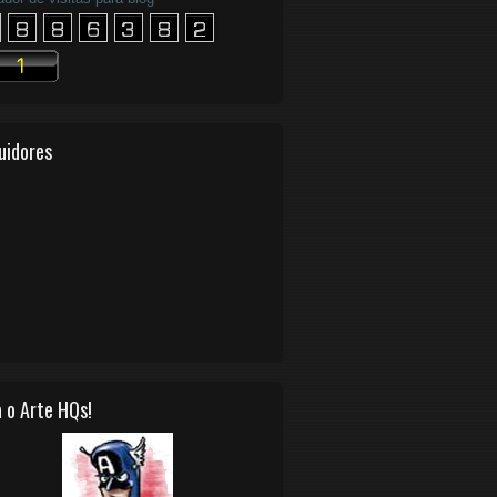
uidores
 o Arte HQs!