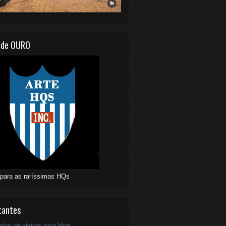
 de OURO
 para as raríssimas HQs
tantes
ador de visitas para blog