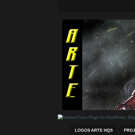
Quadrinhos Marvel e DC para baix
LOGOS ARTE HQS
PROJ