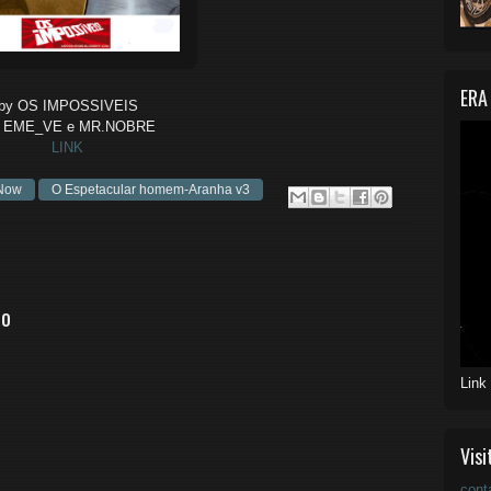
ERA
by OS IMPOSSIVEIS
r EME_VE e MR.NOBRE
LINK
 Now
O Espetacular homem-Aranha v3
io
Link
Visi
cont