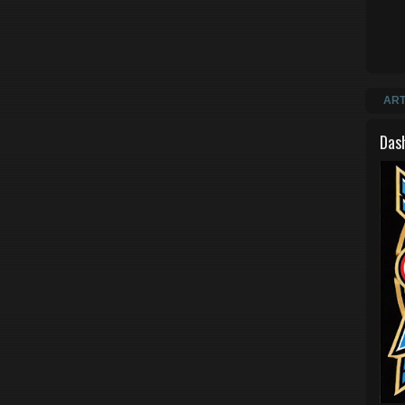
ART
Das