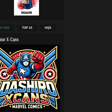
E HQS
TOP 10
HQS
hior X-Cans