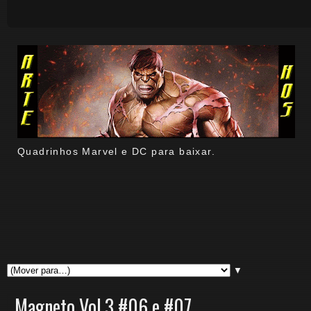
Quadrinhos Marvel e DC para baixar.
▼
Magneto Vol.3 #06 e #07