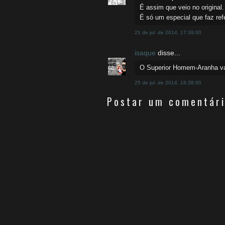
É assim que veio no original.
É só um especial que faz ref
21 de jul. de 2014, 17:38:00
isaque
disse...
O Superior Homem-Aranha vai
25 de jul. de 2014, 18:38:00
Postar um comentár