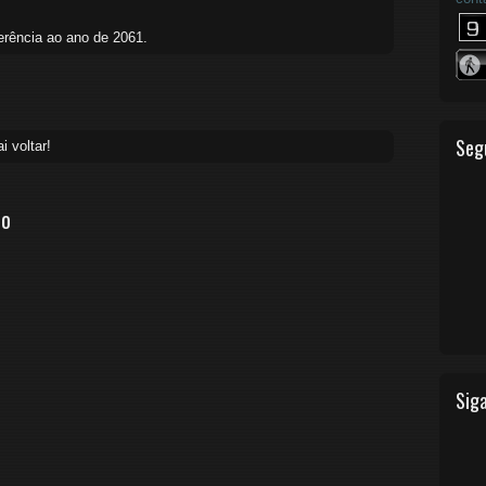
erência ao ano de 2061.
Seg
 voltar!
io
Siga