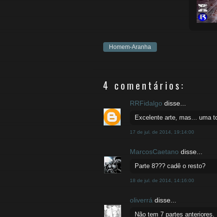
Homem-Aranha
4 comentários:
RRFidalgo
disse...
Excelente arte, mas... uma t
17 de jul. de 2014, 19:14:00
MarcosCaetano
disse...
Parte 8??? cadê o resto?
18 de jul. de 2014, 14:16:00
oliverrá
disse...
Não tem 7 partes anteriores.