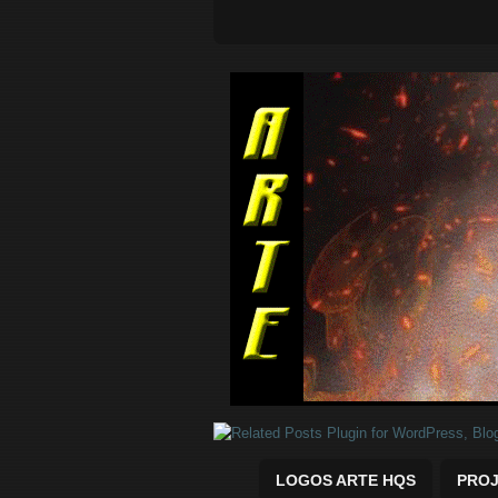
Quadrinhos Marvel e DC para baix
LOGOS ARTE HQS
PROJ