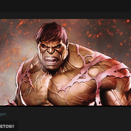
ar.
ETOS!!