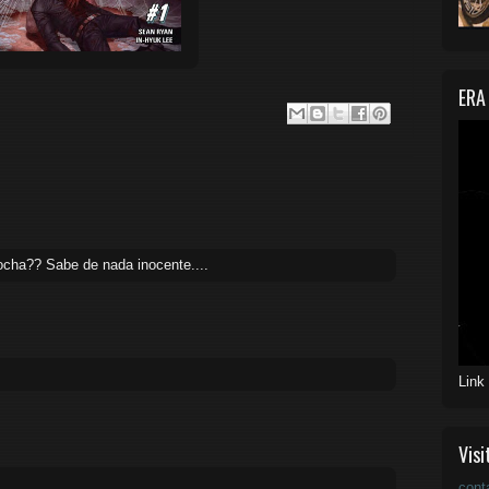
ERA
ocha?? Sabe de nada inocente....
Link
Visi
cont