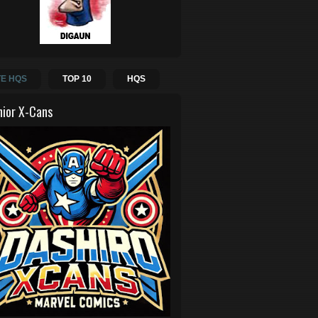
E HQS
TOP 10
HQS
hior X-Cans