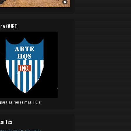
 de OURO
 para as raríssimas HQs
tantes
ador de visitas para blog