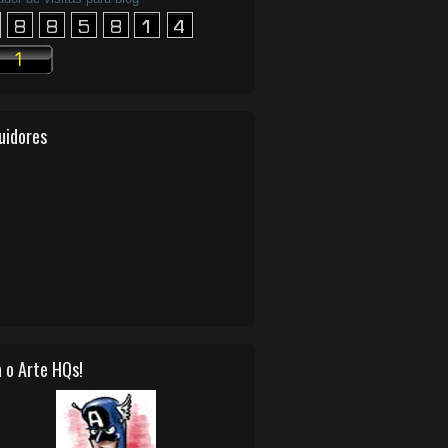
uidores
 o Arte HQs!